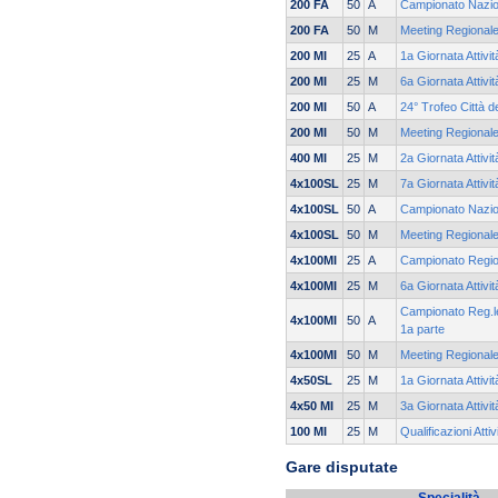
200 FA
50
A
Campionato Nazio
200 FA
50
M
Meeting Regionale
200 MI
25
A
1a Giornata Attivi
200 MI
25
M
6a Giornata Attivi
200 MI
50
A
24° Trofeo Città d
200 MI
50
M
Meeting Regionale
400 MI
25
M
2a Giornata Attivi
4x100SL
25
M
7a Giornata Attivi
4x100SL
50
A
Campionato Nazio
4x100SL
50
M
Meeting Regionale
4x100MI
25
A
Campionato Regio
4x100MI
25
M
6a Giornata Attivi
Campionato Reg.le
4x100MI
50
A
1a parte
4x100MI
50
M
Meeting Regionale
4x50SL
25
M
1a Giornata Attivi
4x50 MI
25
M
3a Giornata Attivi
100 MI
25
M
Qualificazioni Atti
Gare disputate