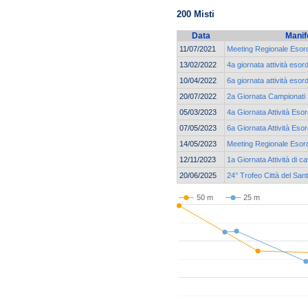
200 Misti
Data
Manif
11/07/2021
Meeting Regionale Esord
13/02/2022
4a giornata attività eso
10/04/2022
6a giornata attività eso
20/07/2022
2a Giornata Campionati R
05/03/2023
4a Giornata Attività Eso
07/05/2023
6a Giornata Attività Eso
14/05/2023
Meeting Regionale Esord
12/11/2023
1a Giornata Attività di 
20/06/2025
24° Trofeo Città del San
50 m
25 m