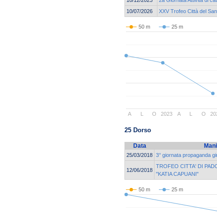
10/07/2026
XXV Trofeo Città del San
50 m
25 m
A
L
O
2023
A
L
O
20
25 Dorso
Data
Mani
25/03/2018
3° giornata propaganda 
TROFEO CITTA' DI PADO
12/06/2018
"KATIA CAPUANI"
50 m
25 m