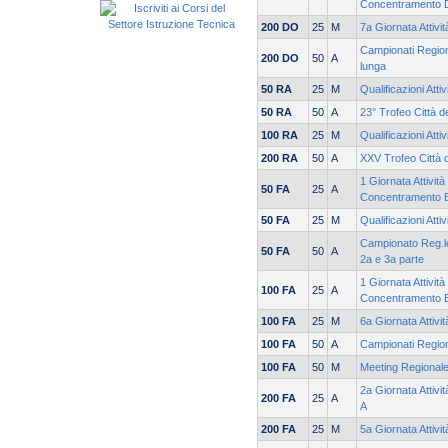
Concentramento 
200 DO
25
M
7a Giornata Attivi
Campionati Regiona
200 DO
50
A
lunga
50 RA
25
M
Qualificazioni Atti
50 RA
50
A
23° Trofeo Città d
100 RA
25
M
Qualificazioni Atti
200 RA
50
A
XXV Trofeo Città 
1 Giornata Attività
50 FA
25
A
Concentramento 
50 FA
25
M
Qualificazioni Atti
Campionato Reg.le
50 FA
50
A
2a e 3a parte
1 Giornata Attività
100 FA
25
A
Concentramento 
100 FA
25
M
6a Giornata Attivi
100 FA
50
A
Campionati Region
100 FA
50
M
Meeting Regionale
2a Giornata Attivi
200 FA
25
A
A
200 FA
25
M
5a Giornata Attivi