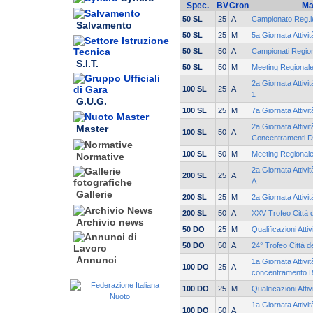
Spec.
BV
Cron
Ma
50 SL
25
A
Campionato Reg.le
Salvamento
50 SL
25
M
5a Giornata Attivi
50 SL
50
A
Campionati Region
S.I.T.
50 SL
50
M
Meeting Regionale
2a Giornata Attiv
100 SL
25
A
1
G.U.G.
100 SL
25
M
7a Giornata Attivi
2a Giornata Attivi
Master
100 SL
50
A
Concentramenti D
100 SL
50
M
Meeting Regionale
Normative
2a Giornata Attivi
200 SL
25
A
A
Gallerie
200 SL
25
M
2a Giornata Attivi
200 SL
50
A
XXV Trofeo Città 
Archivio news
50 DO
25
M
Qualificazioni Atti
50 DO
50
A
24° Trofeo Città d
Annunci
1a Giornata Attivit
100 DO
25
A
concentramento 
100 DO
25
M
Qualificazioni Atti
1a Giornata Attivi
100 DO
50
A