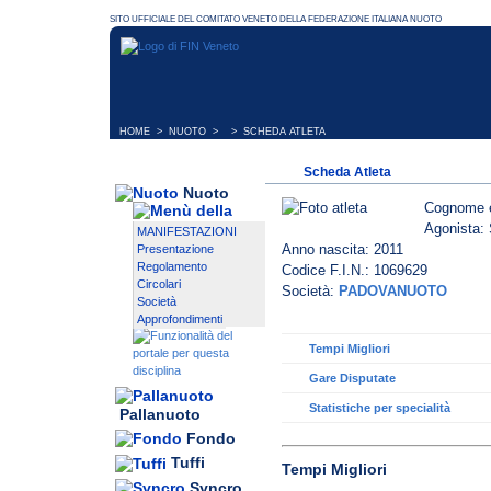
HOME
>
NUOTO
> > SCHEDA ATLETA
Scheda Atleta
Nuoto
Cognome 
Agonista: 
MANIFESTAZIONI
Anno nascita: 2011
Presentazione
Regolamento
Codice F.I.N.: 1069629
Circolari
Società:
PADOVANUOTO
Società
Approfondimenti
Tempi Migliori
Gare Disputate
Statistiche per specialità
Pallanuoto
Fondo
Tuffi
Tempi Migliori
Syncro