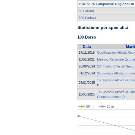
19/07/2026
Campionati Regionali in
50 Farfalla
100 Farfalla
Statistiche per specialità
100 Dorso
Data
Mani
17/11/2019
Qualificazioni Attività Reg.
11/07/2021
Meeting Regionale Esordie
28/06/2024
23° Trofeo Città del Santo
01/12/2024
2a giornata Attività di c
1a Giornata Attività di ca
26/01/2025
B
1a Giornata Attività di Cat
11/05/2025
Concentramento D
50 m
25 m