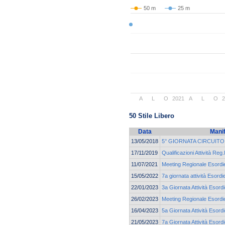
50 m
25 m
A
L
O
2021
A
L
O
50 Stile Libero
Data
Mani
13/05/2018
5° GIORNATA CIRCUIT
17/11/2019
Qualificazioni Attività Reg.
11/07/2021
Meeting Regionale Esordie
15/05/2022
7a giornata attività Esord
22/01/2023
3a Giornata Attività Esord
26/02/2023
Meeting Regionale Esordie
16/04/2023
5a Giornata Attività Esor
21/05/2023
7a Giornata Attività Esor