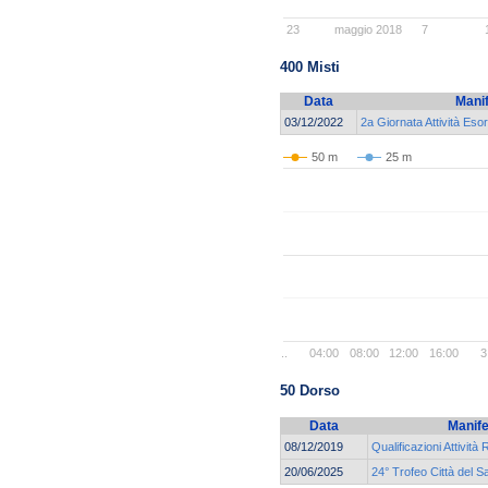
23
maggio 2018
7
400 Misti
Data
Mani
03/12/2022
2a Giornata Attività Eso
50 m
25 m
..
04:00
08:00
12:00
16:00
3
50 Dorso
Data
Manife
08/12/2019
Qualificazioni Attività 
20/06/2025
24° Trofeo Città del S