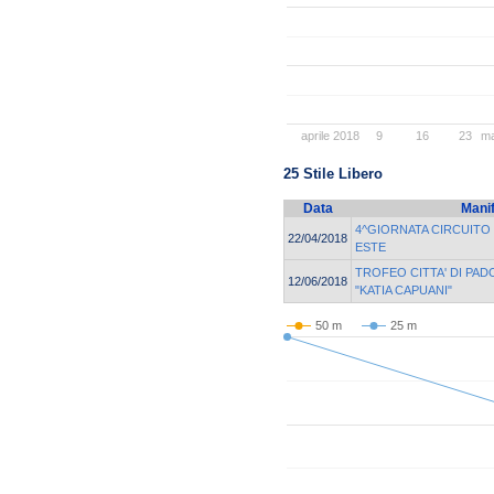
aprile 2018
9
16
23
ma
25 Stile Libero
Data
Mani
4^GIORNATA CIRCUIT
22/04/2018
ESTE
TROFEO CITTA' DI PADO
12/06/2018
"KATIA CAPUANI"
50 m
25 m