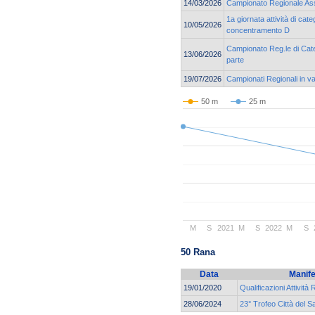
14/03/2026
Campionato Regionale As
1a giornata attività di cat
10/05/2026
concentramento D
Campionato Reg.le di Cate
13/06/2026
parte
19/07/2026
Campionati Regionali in v
50 m
25 m
M
S
2021
M
S
2022
M
S
50 Rana
Data
Manife
19/01/2020
Qualificazioni Attività 
28/06/2024
23° Trofeo Città del S