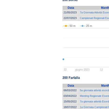
Data
Manif
21/05/2023
7a Giornata Attività Eso
22/07/2023
Campionati Regionali Eso
50 m
25 m
22
giugno 2023
12
200 Farfalla
Data
Manif
06/03/2022
5a giornata attività esor
03/04/2022
Meeting Regionale Esordi
15/05/2022
7a giornata attività Esor
18/07/2022
1a Giornata Campionati R