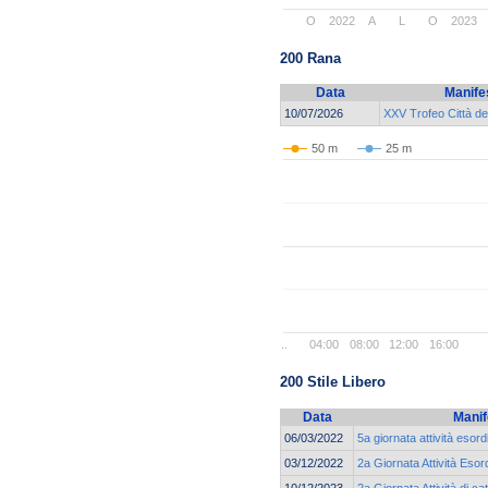
O
2022
A
L
O
2023
200 Rana
Data
Manife
10/07/2026
XXV Trofeo Città de
50 m
25 m
..
04:00
08:00
12:00
16:00
200 Stile Libero
Data
Manif
06/03/2022
5a giornata attività esor
03/12/2022
2a Giornata Attività Eso
10/12/2023
2a Giornata Attività di 