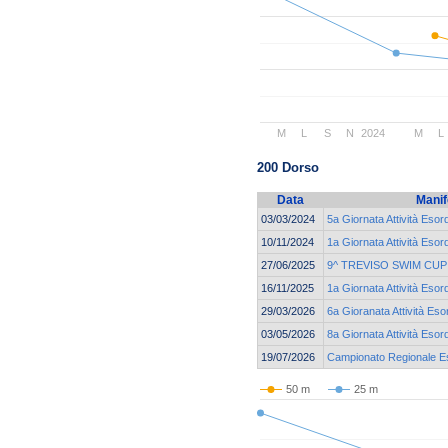
M
L
S
N
2024
M
L
200 Dorso
Data
Manif
03/03/2024
5a Giornata Attività Esor
10/11/2024
1a Giornata Attività Esor
27/06/2025
9^ TREVISO SWIM CUP
16/11/2025
1a Giornata Attività Esor
29/03/2026
6a Gioranata Attività Eso
03/05/2026
8a Giornata Attività Esor
19/07/2026
Campionato Regionale Eso
50 m
25 m