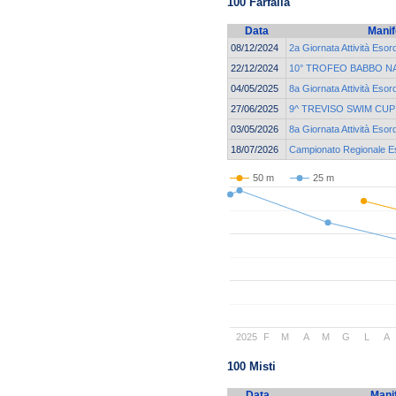
100 Farfalla
Data
Manif
08/12/2024
2a Giornata Attività Esor
22/12/2024
10° TROFEO BABBO N
04/05/2025
8a Giornata Attività Esor
27/06/2025
9^ TREVISO SWIM CUP
03/05/2026
8a Giornata Attività Esor
18/07/2026
Campionato Regionale Eso
50 m
25 m
2025
F
M
A
M
G
L
A
100 Misti
Data
Mani