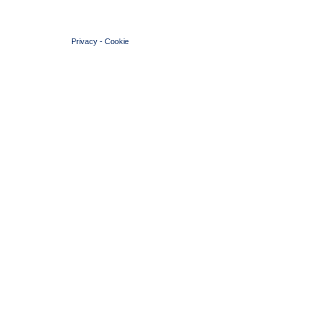
© 2004 Copyright by FIN Veneto - P.Iva 01384031009
Privacy
-
Cookie