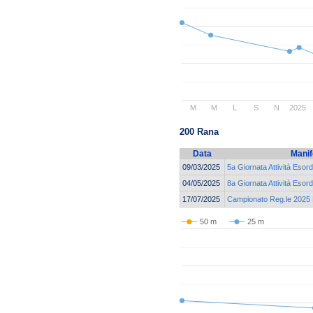
M
M
L
S
N
2025
200 Rana
Data
Manif
09/03/2025
5a Giornata Attività Esord
04/05/2025
8a Giornata Attività Esord
17/07/2025
Campionato Reg.le 2025 E
50 m
25 m