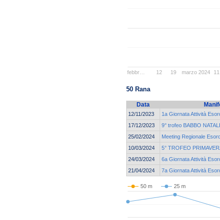
febbr…
12
19
marzo 2024
11
50 Rana
Data
Manif
12/11/2023
1a Giornata Attività Esor
17/12/2023
9° trofeo BABBO NATALE
25/02/2024
Meeting Regionale Esord
10/03/2024
5° TROFEO PRIMAVER
24/03/2024
6a Giornata Attività Esor
21/04/2024
7a Giornata Attività Esor
50 m
25 m