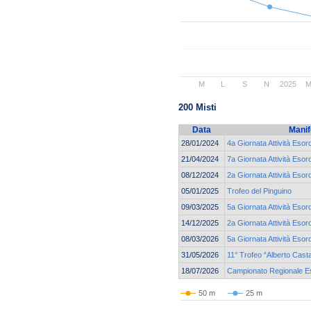
M
L
S
N
2025
200 Misti
Data
Manif
28/01/2024
4a Giornata Attività Esor
21/04/2024
7a Giornata Attività Esor
08/12/2024
2a Giornata Attività Esor
05/01/2025
Trofeo del Pinguino
09/03/2025
5a Giornata Attività Esor
14/12/2025
2a Giornata Attività Esor
08/03/2026
5a Giornata Attività Eso
31/05/2026
11° Trofeo “Alberto Cast
18/07/2026
Campionato Regionale Eso
50 m
25 m