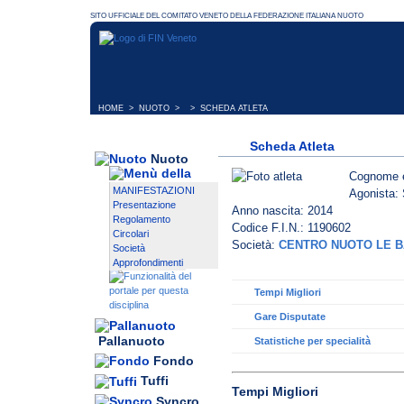
HOME
>
NUOTO
> > SCHEDA ATLETA
Scheda Atleta
Nuoto
Cognome 
MANIFESTAZIONI
Agonista: 
Presentazione
Anno nascita: 2014
Regolamento
Codice F.I.N.: 1190602
Circolari
Società:
CENTRO NUOTO LE B
Società
Approfondimenti
Tempi Migliori
Gare Disputate
Pallanuoto
Statistiche per specialità
Fondo
Tuffi
Tempi Migliori
Syncro