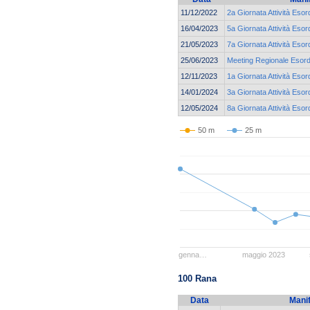
11/12/2022
2a Giornata Attività Esor
16/04/2023
5a Giornata Attività Esor
21/05/2023
7a Giornata Attività Esor
25/06/2023
Meeting Regionale Esordi
12/11/2023
1a Giornata Attività Esor
14/01/2024
3a Giornata Attività Esor
12/05/2024
8a Giornata Attività Esor
50 m
25 m
genna…
maggio 2023
100 Rana
Data
Mani