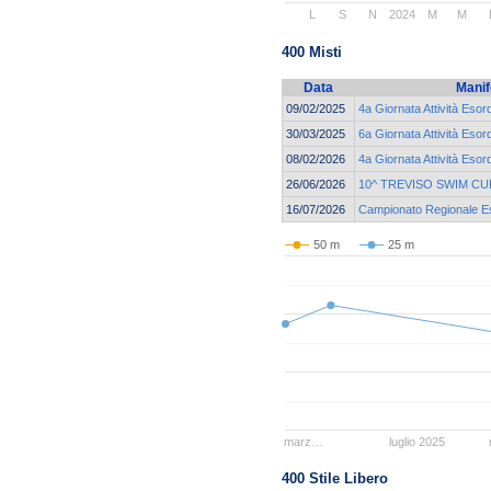
L
S
N
2024
M
M
400 Misti
Data
Manif
09/02/2025
4a Giornata Attività Esor
30/03/2025
6a Giornata Attività Esor
08/02/2026
4a Giornata Attività Esor
26/06/2026
10^ TREVISO SWIM CU
16/07/2026
Campionato Regionale Eso
50 m
25 m
marz…
luglio 2025
400 Stile Libero