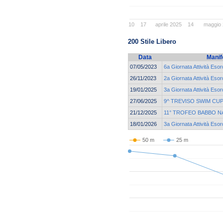
10
17
aprile 2025
14
maggio
200 Stile Libero
Data
Manif
07/05/2023
6a Giornata Attività Esor
26/11/2023
2a Giornata Attività Esor
19/01/2025
3a Giornata Attività Esor
27/06/2025
9^ TREVISO SWIM CU
21/12/2025
11° TROFEO BABBO N
18/01/2026
3a Giornata Attività Esor
50 m
25 m