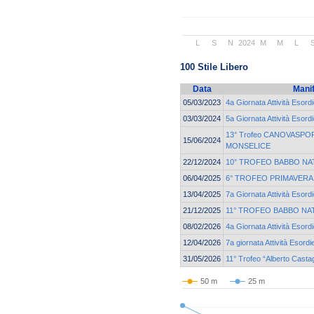
L
S
N
2024
M
M
L
100 Stile Libero
Data
Mani
05/03/2023
4a Giornata Attività Esord
03/03/2024
5a Giornata Attività Esord
13° Trofeo CANOVASPORT
15/06/2024
MONSELICE
22/12/2024
10° TROFEO BABBO NA
06/04/2025
6° TROFEO PRIMAVERA
13/04/2025
7a Giornata Attività Esordi
21/12/2025
11° TROFEO BABBO NA
08/02/2026
4a Giornata Attività Esord
12/04/2026
7a giornata Attività Esordi
31/05/2026
11° Trofeo “Alberto Casta
50 m
25 m