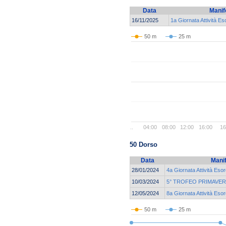
Data
Manif
16/11/2025
1a Giornata Attività Es
50 m
25 m
..
04:00
08:00
12:00
16:00
16
50 Dorso
Data
Mani
28/01/2024
4a Giornata Attività Esor
10/03/2024
5° TROFEO PRIMAVER
12/05/2024
8a Giornata Attività Esor
50 m
25 m