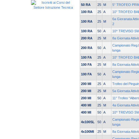
50 RA
25
M
5° TROFEO PRI
100 RA
25
A
10° TROFEO BA
6a Gioranata Attiv
100 RA
25
M
2
100 RA
50
A
10^ TREVISO S
200 RA
25
M
8a Giornata Attivi
Campionato Reg.le
200 RA
50
A
lunga
100 FA
25
A
10° TROFEO BA
100 FA
25
M
8a Giornata Attivi
Campionato Region
100 FA
50
A
lunga
200 MI
25
A
Trofeo del Pingui
200 MI
25
M
5a Giornata Attiv
200 MI
50
A
11° Trofeo “Alber
400 MI
25
M
4a Giornata Attivi
400 MI
50
A
10^ TREVISO S
Campionato Region
4x100SL
50
A
lunga
4x100MI
25
M
8a Giornata Attivi
Campionato Reg.le