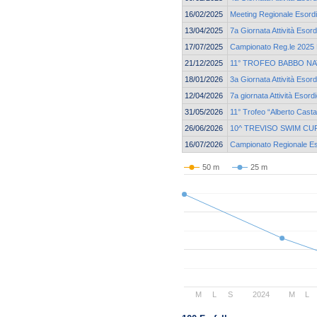
16/02/2025
Meeting Regionale Esordi
13/04/2025
7a Giornata Attività Esord
17/07/2025
Campionato Reg.le 2025 E
21/12/2025
11° TROFEO BABBO NA
18/01/2026
3a Giornata Attività Esor
12/04/2026
7a giornata Attività Esord
31/05/2026
11° Trofeo “Alberto Cast
26/06/2026
10^ TREVISO SWIM CU
16/07/2026
Campionato Regionale Eso
50 m
25 m
M
L
S
2024
M
L