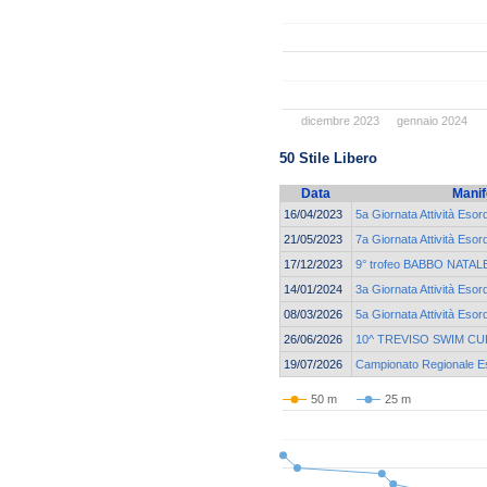
dicembre 2023
gennaio 2024
50 Stile Libero
Data
Manif
16/04/2023
5a Giornata Attività Esor
21/05/2023
7a Giornata Attività Esor
17/12/2023
9° trofeo BABBO NATALE 
14/01/2024
3a Giornata Attività Esor
08/03/2026
5a Giornata Attività Eso
26/06/2026
10^ TREVISO SWIM CU
19/07/2026
Campionato Regionale Eso
50 m
25 m