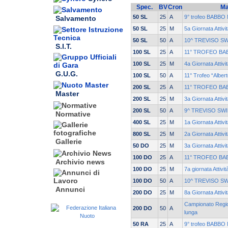
Spec.
BV
Cron
Ma
50 SL
25
A
9° trofeo BABBO 
Salvamento
50 SL
25
M
5a Giornata Attiv
50 SL
50
A
10^ TREVISO S
S.I.T.
100 SL
25
A
11° TROFEO BA
100 SL
25
M
4a Giornata Attivi
G.U.G.
100 SL
50
A
11° Trofeo “Alber
200 SL
25
A
11° TROFEO BA
Master
200 SL
25
M
3a Giornata Attivi
200 SL
50
A
9^ TREVISO SW
Normative
400 SL
25
M
1a Giornata Attivi
800 SL
25
M
2a Giornata Attivi
Gallerie
50 DO
25
M
3a Giornata Attivi
100 DO
25
A
11° TROFEO BA
Archivio news
100 DO
25
M
7a giornata Attivi
100 DO
50
A
10^ TREVISO S
Annunci
200 DO
25
M
8a Giornata Attivi
Campionato Region
200 DO
50
A
lunga
50 RA
25
A
9° trofeo BABBO 