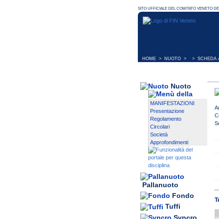
HOME
>
NUOTO
> > SCHEDA A
Nuoto
MANIFESTAZIONI
A
Presentazione
C
Regolamento
S
Circolari
Società
Approfondimenti
Pallanuoto
Fondo
T
Tuffi
Syncro