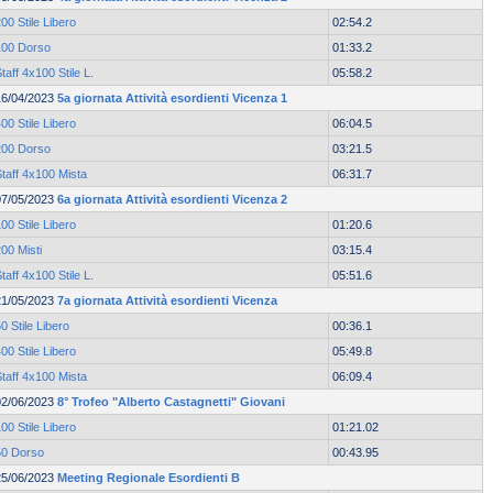
00 Stile Libero
02:54.2
100 Dorso
01:33.2
taff 4x100 Stile L.
05:58.2
16/04/2023
5a giornata Attività esordienti Vicenza 1
00 Stile Libero
06:04.5
200 Dorso
03:21.5
taff 4x100 Mista
06:31.7
07/05/2023
6a giornata Attività esordienti Vicenza 2
00 Stile Libero
01:20.6
00 Misti
03:15.4
taff 4x100 Stile L.
05:51.6
21/05/2023
7a giornata Attività esordienti Vicenza
0 Stile Libero
00:36.1
00 Stile Libero
05:49.8
taff 4x100 Mista
06:09.4
02/06/2023
8° Trofeo "Alberto Castagnetti" Giovani
00 Stile Libero
01:21.02
50 Dorso
00:43.95
25/06/2023
Meeting Regionale Esordienti B