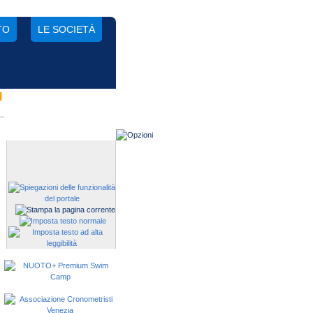
TO
LE SOCIETÀ
I
Gestisci una società?
Devi iscrivere i tuoi atleti alle
manifestazioni?