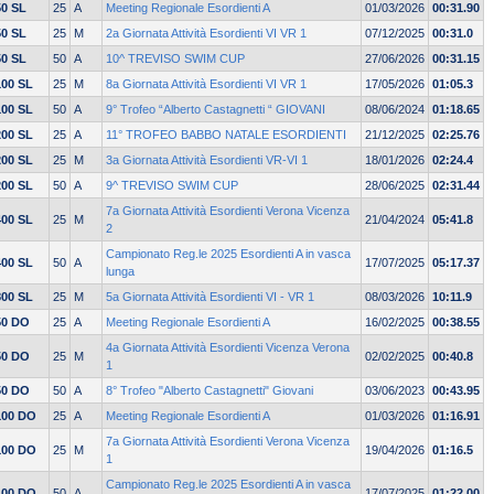
50 SL
25
A
Meeting Regionale Esordienti A
01/03/2026
00:31.90
50 SL
25
M
2a Giornata Attività Esordienti VI VR 1
07/12/2025
00:31.0
50 SL
50
A
10^ TREVISO SWIM CUP
27/06/2026
00:31.15
100 SL
25
M
8a Giornata Attività Esordienti VI VR 1
17/05/2026
01:05.3
100 SL
50
A
9° Trofeo “Alberto Castagnetti “ GIOVANI
08/06/2024
01:18.65
200 SL
25
A
11° TROFEO BABBO NATALE ESORDIENTI
21/12/2025
02:25.76
200 SL
25
M
3a Giornata Attività Esordienti VR-VI 1
18/01/2026
02:24.4
200 SL
50
A
9^ TREVISO SWIM CUP
28/06/2025
02:31.44
7a Giornata Attività Esordienti Verona Vicenza
400 SL
25
M
21/04/2024
05:41.8
2
Campionato Reg.le 2025 Esordienti A in vasca
400 SL
50
A
17/07/2025
05:17.37
lunga
800 SL
25
M
5a Giornata Attività Esordienti VI - VR 1
08/03/2026
10:11.9
50 DO
25
A
Meeting Regionale Esordienti A
16/02/2025
00:38.55
4a Giornata Attività Esordienti Vicenza Verona
50 DO
25
M
02/02/2025
00:40.8
1
50 DO
50
A
8° Trofeo "Alberto Castagnetti" Giovani
03/06/2023
00:43.95
100 DO
25
A
Meeting Regionale Esordienti A
01/03/2026
01:16.91
7a Giornata Attività Esordienti Verona Vicenza
100 DO
25
M
19/04/2026
01:16.5
1
Campionato Reg.le 2025 Esordienti A in vasca
100 DO
50
A
17/07/2025
01:22.00