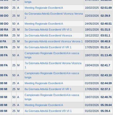
lunga
200 DO
25
A
Meeting Regionale Esordienti A
16/02/2025
02:51.69
6a Gioranata Attività Esordienti Vicenza Verona
200 DO
25
M
22/03/2026
02:39.9
2
200 DO
50
A
Meeting Regionale Esordienti A
24/05/2026
02:40.51
100 RA
25
M
3a Giornata Attività Esordienti VR-VI 1
18/01/2026
01:31.5
200 RA
25
M
2a Giornata Attività Esordienti Vicenza
18/12/2022
03:51.1
50 FA
25
M
5a giornata Attività esordienti Vicenza Verona 1
03/03/2024
00:40.9
100 FA
25
M
8a Giornata Attività Esordienti VI VR 1
17/05/2026
01:11.4
Campionato Regionale Esordienti A in vasca
100 FA
50
A
18/07/2026
01:13.45
lunga
7a Giornata Attività Esordienti Verona Vicenza
200 FA
25
M
19/04/2026
02:41.7
1
Campionato Regionale Esordienti A in vasca
200 FA
50
A
16/07/2026
02:43.10
lunga
200 MI
25
A
Meeting Regionale Esordienti A
01/03/2026
02:44.59
200 MI
25
M
8a Giornata Attività Esordienti VI VR 1
17/05/2026
02:37.3
Campionato Regionale Esordienti A in vasca
200 MI
50
A
18/07/2026
02:40.76
lunga
400 MI
25
A
Meeting Regionale Esordienti A
01/03/2026
05:39.64
400 MI
25
M
4a Giornata Attività Esordienti VR-VI 1
01/02/2026
05:39.4