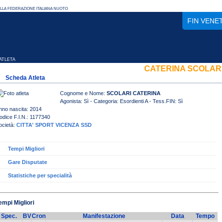
FIN VENE
TLETA
CATERINA SCOLAR
Scheda Atleta
Cognome e Nome:
SCOLARI CATERINA
Agonista: Sì - Categoria: Esordienti A - Tess.FIN: Sì
nno nascita: 2014
odice F.I.N.: 1177340
ocietà:
CITTA' SPORT VICENZA SSD
Tempi Migliori
Gare Disputate
Statistiche per specialità
empi Migliori
Spec.
BV
Cron
Manifestazione
Data
Tempo