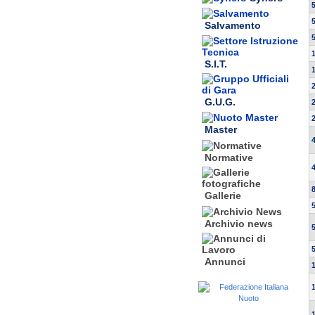
Salvamento
S.I.T.
G.U.G.
Master
Normative
Gallerie
Archivio news
Annunci