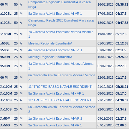
Campionato Regionale Esordienti A in vasca
400 MI
50
A
16/07/2026
05:38.71
lunga
4x100SL
25
M
8a Giornata Attività Esordienti VI VR 1
17/05/2026
04:37.5
Campionato Reg.le 2025 Esordienti A in vasca
4x100SL
50
A
18/07/2025
04:47.53
lunga
7a Giornata Attività Esordienti Verona Vicenza
4x100MI
25
M
19/04/2026
05:17.5
1
4x50SL
25
A
Meeting Regionale Esordienti A
01/03/2026
02:12.65
4x50SL
25
M
4a Giornata Attività Esordienti VR-VI 1
01/02/2026
02:11.5
4x50 MI
25
A
Meeting Regionale Esordienti A
16/02/2025
02:25.52
4a Giornata Attività Esordienti Vicenza Verona
4x50 MI
25
M
02/02/2025
02:27.9
1
6a Gioranata Attività Esordienti Vicenza Verona
100 MI
25
M
22/03/2026
01:17.6
2
X4x100M
25
A
11° TROFEO BABBO NATALE ESORDIENTI
21/12/2025
05:28.21
X4x100M
25
M
5a Giornata Attività Esordienti VI - VR 1
08/03/2026
05:17.0
X4x100S
25
A
11° TROFEO BABBO NATALE ESORDIENTI
21/12/2025
04:36.67
6a Gioranata Attività Esordienti Vicenza Verona
X4x100S
25
M
22/03/2026
04:34.2
2
X4x50M
25
M
1a Giornata Attività Esordienti VI-VR 2
09/11/2025
02:27.5
X4x50S
25
M
2a Giornata Attività Esordienti VI VR 1
07/12/2025
02:06.6