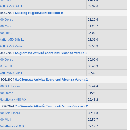
taff. 4x50 Stile L.
02:37.6
25/02/2024
Meeting Regionale Esordienti B
100 Dorso
01:25.6
00 Misti
01:25.7
200 Dorso
03:02.1
taff. 4x50 Stile L.
02:31.0
taff. 4x50 Mista
02:50.3
03/03/2024
5a giornata Attività esordienti Vicenza Verona 1
200 Dorso
03:03.0
0 Farfalla
00:40.9
taff. 4x50 Stile L.
02:32.1
24/03/2024
6a Giornata Attività Esordienti Vicenza Verona 1
00 Stile Libero
02:44.4
100 Dorso
01:28.1
Mistaffetta 4x50 MX
02:45.2
21/04/2024
7a Giornata Attività Esordienti Verona Vicenza 2
00 Stile Libero
05:41.8
00 Misti
02:59.7
istaffetta 4x50 SL
02:17.7