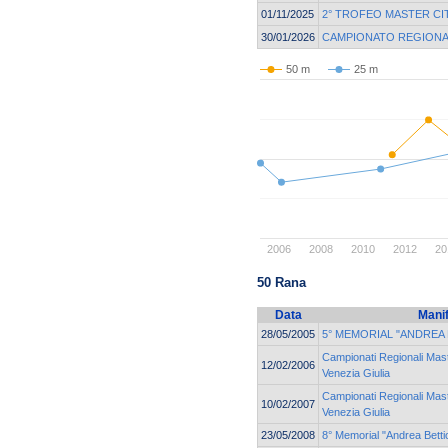
01/11/2025
2° TROFEO MASTER CI
30/01/2026
CAMPIONATO REGIONA
50 m
25 m
2006
2008
2010
2012
20
50 Rana
Data
Mani
28/05/2005
5° MEMORIAL "ANDREA 
Campionati Regionali Mast
12/02/2006
Venezia Giulia
Campionati Regionali Mast
10/02/2007
Venezia Giulia
23/05/2008
8° Memorial "Andrea Bettio