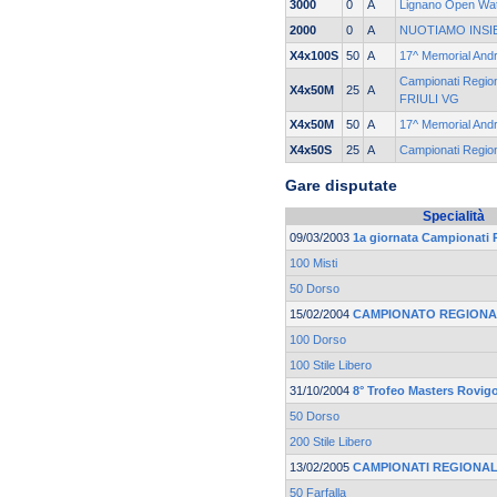
3000
0
A
Lignano Open Wat
2000
0
A
NUOTIAMO INSI
X4x100S
50
A
17^ Memorial Andr
Campionati Regio
X4x50M
25
A
FRIULI VG
X4x50M
50
A
17^ Memorial Andr
X4x50S
25
A
Campionati Regio
Gare disputate
Specialità
09/03/2003
1a giornata Campionati 
100 Misti
50 Dorso
15/02/2004
CAMPIONATO REGIONA
100 Dorso
100 Stile Libero
31/10/2004
8° Trofeo Masters Rovi
50 Dorso
200 Stile Libero
13/02/2005
CAMPIONATI REGIONAL
50 Farfalla