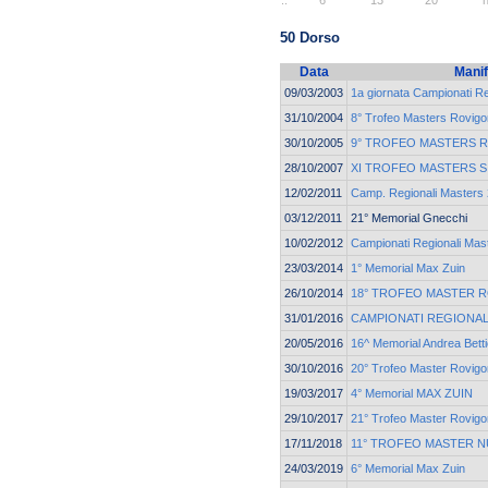
50 Dorso
Data
Manif
09/03/2003
1a giornata Campionati R
31/10/2004
8° Trofeo Masters Rovigo
30/10/2005
9° TROFEO MASTERS
28/10/2007
XI TROFEO MASTERS 
12/02/2011
Camp. Regionali Masters 2
03/12/2011
21° Memorial Gnecchi
10/02/2012
Campionati Regionali Mast
23/03/2014
1° Memorial Max Zuin
26/10/2014
18° TROFEO MASTER 
31/01/2016
CAMPIONATI REGIONAL
20/05/2016
16^ Memorial Andrea Betti
30/10/2016
20° Trofeo Master Rovigo
19/03/2017
4° Memorial MAX ZUIN
29/10/2017
21° Trofeo Master Rovigo
17/11/2018
11° TROFEO MASTER 
24/03/2019
6° Memorial Max Zuin