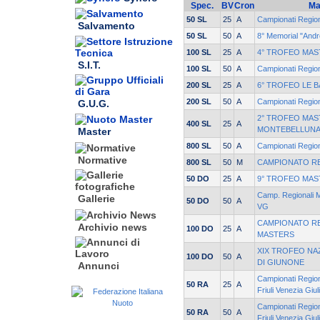
Spec.
BV
Cron
Ma
50 SL
25
A
Campionati Regio
Salvamento
50 SL
50
A
8° Memorial "Andre
100 SL
25
A
4° TROFEO MA
S.I.T.
100 SL
50
A
Campionati Regio
200 SL
25
A
6° TROFEO LE B
200 SL
50
A
Campionati Regio
G.U.G.
2° TROFEO MAST
400 SL
25
A
MONTEBELLUN
Master
800 SL
50
A
Campionati Regi
Normative
800 SL
50
M
CAMPIONATO RE
50 DO
25
A
9° TROFEO MA
Camp. Regionali M
Gallerie
50 DO
50
A
VG
CAMPIONATO R
Archivio news
100 DO
25
A
MASTERS
XIX TROFEO NA
100 DO
50
A
DI GIUNONE
Annunci
Campionati Region
50 RA
25
A
Friuli Venezia Giul
Campionati Region
50 RA
50
A
Friuli Venezia Giul