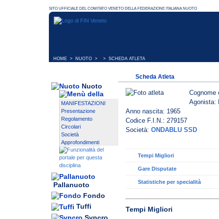
HOME
>
NUOTO
> > SCHEDA ATLETA
Scheda Atleta
Nuoto
Cognome 
Agonista: 
MANIFESTAZIONI
Anno nascita: 1965
Presentazione
Regolamento
Codice F.I.N.: 279157
Circolari
Società:
ONDABLU SSD
Società
Approfondimenti
Tempi Migliori
Gare Disputate
Statistiche per specialità
Pallanuoto
Fondo
Tuffi
Tempi Migliori
Syncro