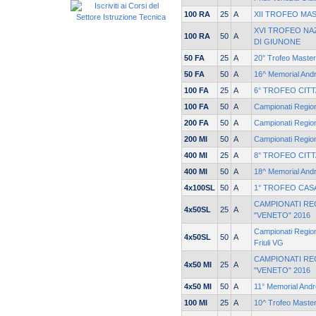
100 RA
25
A
XII TROFEO M
XVI TROFEO NA
100 RA
50
A
DI GIUNONE
50 FA
25
A
20° Trofeo Maste
50 FA
50
A
16^ Memorial Andr
100 FA
25
A
6° TROFEO CITT
100 FA
50
A
Campionati Regi
200 FA
50
A
Campionati Regio
200 MI
50
A
Campionati Regio
400 MI
25
A
8° TROFEO CITT
400 MI
50
A
18^ Memorial Andr
4x100SL
50
A
1° TROFEO CASA
CAMPIONATI RE
4x50SL
25
A
"VENETO" 2016
Campionati Region
4x50SL
50
A
Friuli VG
CAMPIONATI RE
4x50 MI
25
A
"VENETO" 2016
4x50 MI
50
A
11° Memorial Andre
100 MI
25
A
10^ Trofeo Maste