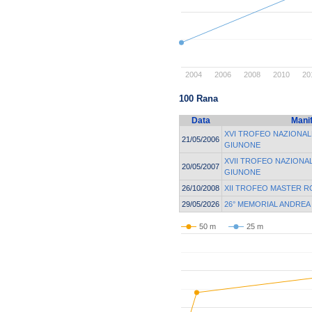
2004
2006
2008
2010
20
100 Rana
Data
Mani
XVI TROFEO NAZIONAL
21/05/2006
GIUNONE
XVII TROFEO NAZIONA
20/05/2007
GIUNONE
26/10/2008
XII TROFEO MASTER 
29/05/2026
26° MEMORIAL ANDREA
50 m
25 m