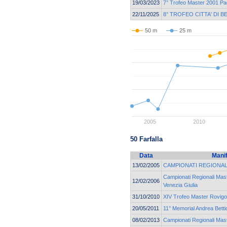
19/03/2023
7° Trofeo Master 2001 Pa
22/11/2025
8° TROFEO CITTA' DI 
50 m
25 m
2005
2010
50 Farfalla
Data
Mani
13/02/2005
CAMPIONATI REGIONAL
Campionati Regionali Mast
12/02/2006
Venezia Giulia
31/10/2010
XIV Trofeo Master Rovig
20/05/2011
11° Memorial Andrea Betti
08/02/2013
Campionati Regionali Mast