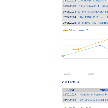
03/02/2023
CAMPIONATO REGIONA
16/04/2023
7° Trofeo Master LE BAN
19/05/2023
23° Memorial ANDREA B
02/02/2024
CAMPIONATO REGIONA
29/05/2026
26° MEMORIAL ANDREA
50 m
25 m
2005
2010
200 Farfalla
Data
Manif
02/02/2019
Campionati Regionali 
19/05/2023
23° Memorial ANDREA
50 m
25 m