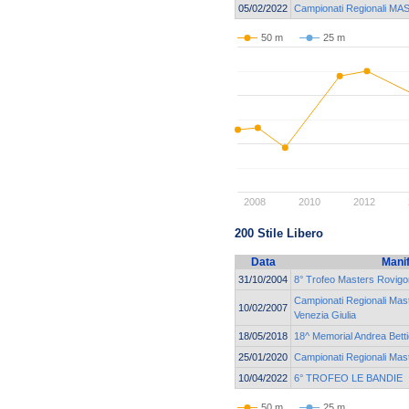
05/02/2022
Campionati Regionali M
50 m
25 m
2008
2010
2012
200 Stile Libero
Data
Mani
31/10/2004
8° Trofeo Masters Rovigo
Campionati Regionali Mast
10/02/2007
Venezia Giulia
18/05/2018
18^ Memorial Andrea Betti
25/01/2020
Campionati Regionali Ma
10/04/2022
6° TROFEO LE BANDIE
50 m
25 m