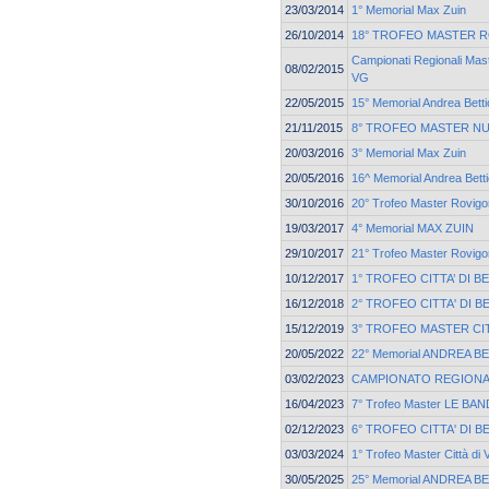
23/03/2014
1° Memorial Max Zuin
26/10/2014
18° TROFEO MASTER 
Campionati Regionali Ma
08/02/2015
VG
22/05/2015
15° Memorial Andrea Betti
21/11/2015
8° TROFEO MASTER N
20/03/2016
3° Memorial Max Zuin
20/05/2016
16^ Memorial Andrea Betti
30/10/2016
20° Trofeo Master Rovigo
19/03/2017
4° Memorial MAX ZUIN
29/10/2017
21° Trofeo Master Rovigo
10/12/2017
1° TROFEO CITTA’ DI 
16/12/2018
2° TROFEO CITTA' DI 
15/12/2019
3° TROFEO MASTER CI
20/05/2022
22° Memorial ANDREA B
03/02/2023
CAMPIONATO REGIONA
16/04/2023
7° Trofeo Master LE BAN
02/12/2023
6° TROFEO CITTA' DI 
03/03/2024
1° Trofeo Master Città di
30/05/2025
25° Memorial ANDREA B