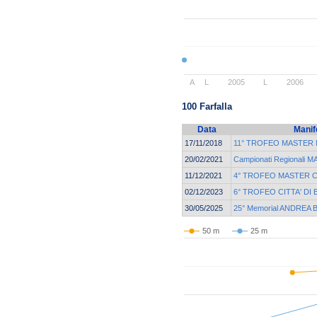
A
L
2005
L
2006
100 Farfalla
Data
Manif
17/11/2018
11° TROFEO MASTER
20/02/2021
Campionati Regionali
11/12/2021
4° TROFEO MASTER C
02/12/2023
6° TROFEO CITTA' DI
30/05/2025
25° Memorial ANDREA 
50 m
25 m