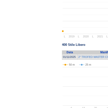
L
2019
L
2020
L
2021
L
400 Stile Libero
Data
Manif
01/11/2025
2° TROFEO MASTER CI
50 m
25 m
..
6
13
20