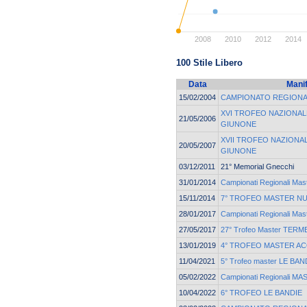
2008
2010
2012
2014
100 Stile Libero
Data
Mani
15/02/2004
CAMPIONATO REGIONA
XVI TROFEO NAZIONAL
21/05/2006
GIUNONE
XVII TROFEO NAZIONA
20/05/2007
GIUNONE
03/12/2011
21° Memorial Gnecchi
31/01/2014
Campionati Regionali Mast
15/11/2014
7° TROFEO MASTER N
28/01/2017
Campionati Regionali Ma
27/05/2017
27° Trofeo Master TER
13/01/2019
4° TROFEO MASTER A
11/04/2021
5° Trofeo master LE BAN
05/02/2022
Campionati Regionali M
10/04/2022
6° TROFEO LE BANDIE