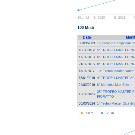
20…
M
S
2020
S
2021
100 Misti
Data
Mani
09/03/2003
1a giornata Campionati R
18/11/2012
5° TROFEO MASTER N
17/11/2013
6° TROFEO MASTER N
21/11/2015
8° TROFEO MASTER N
18/11/2017
10^ Trofeo Master Nuoto
13/01/2019
4° TROFEO MASTER A
24/03/2019
6° Memorial Max Zuin
25° TROFEO MASTER 
12/11/2023
FIORATTO
03/03/2024
1° Trofeo Master Città di
50 m
25 m