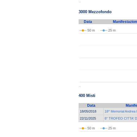
..
3000 Mezzofondo
Data
Manifestazio
50 m
25 m
..
400 Misti
Data
Manife
18/05/2018
18^ Memorial Andrea B
22/11/2025
8° TROFEO CITTA' 
50 m
25 m