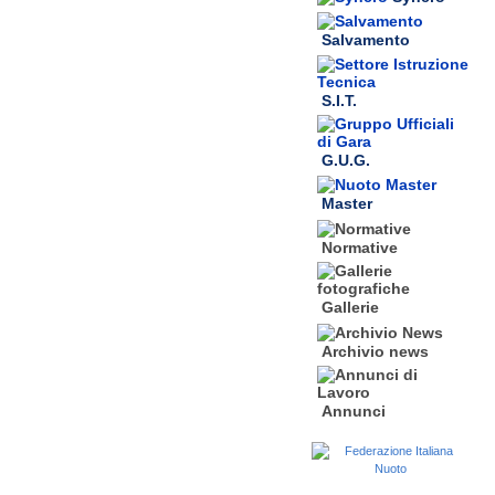
Salvamento
S.I.T.
G.U.G.
Master
Normative
Gallerie
Archivio news
Annunci