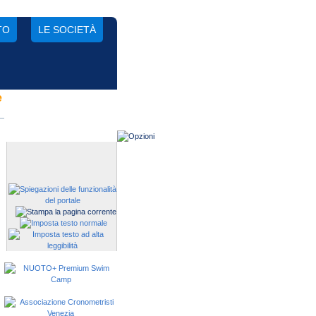
TO
LE SOCIETÀ
e
Gestisci una società?
Devi iscrivere i tuoi atleti alle
manifestazioni?