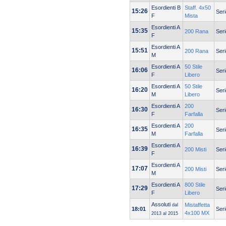
Esordienti B
Staff. 4x50
15:26
Seri
F
Mista
Esordienti A
15:35
200 Rana
Seri
F
Esordienti A
15:51
200 Rana
Seri
M
Esordienti A
50 Stile
16:06
Seri
F
Libero
Esordienti A
50 Stile
16:20
Seri
M
Libero
Esordienti A
200
16:30
Seri
F
Farfalla
Esordienti A
200
16:35
Seri
M
Farfalla
Esordienti A
16:39
200 Misti
Seri
F
Esordienti A
17:07
200 Misti
Seri
M
Esordienti A
800 Stile
17:29
Seri
F
Libero
Assoluti
Mistaffetta
dal
18:01
Seri
4x100 MX
2013 al 2015