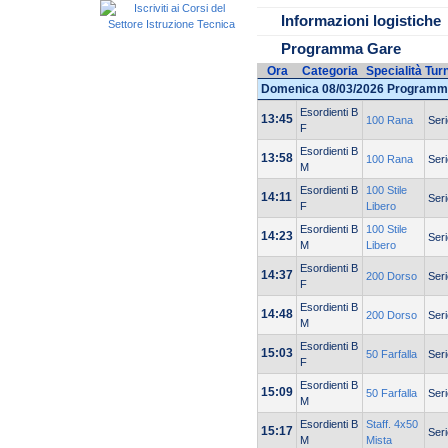
Informazioni logistiche
Programma Gare
Ora
Categoria
Specialità
Tur
Domenica 08/03/2026 Programm
Esordienti B
13:45
100 Rana
Seri
F
Esordienti B
13:58
100 Rana
Seri
M
Esordienti B
100 Stile
14:11
Seri
F
Libero
Esordienti B
100 Stile
14:23
Seri
M
Libero
Esordienti B
14:37
200 Dorso
Seri
F
Esordienti B
14:48
200 Dorso
Seri
M
Esordienti B
15:03
50 Farfalla
Seri
F
Esordienti B
15:09
50 Farfalla
Seri
M
Esordienti B
Staff. 4x50
15:17
Seri
M
Mista