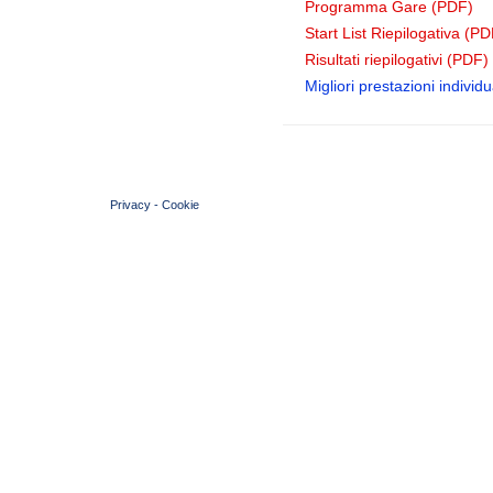
Programma Gare (PDF)
Start List Riepilogativa (PD
Risultati riepilogativi (PDF)
Migliori prestazioni individua
© 2004 Copyright by FIN Veneto - P.Iva 01384031009
Privacy
-
Cookie