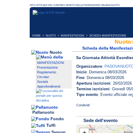
HOME
>
NUOTO
>
MANIFESTAZIONI
> SCHEDA MANIFESTAZIONE
Nuoto:
Scheda della Manifestaz
Nuoto
5a Giornata Attività Esordie
MANIFESTAZIONI
Organizzatore
:
PADOVANUOT
Presentazione
Inizio
: Domenica 08/03/2026
Regolamento
Circolari
Fine
: Domenica 08/03/2026
Società
Apertura iscrizioni
: 26/02/2026
Approfondimenti
Termine iscrizioni
: Giovedì 05/
Tipo evento
: Evento ufficiale o
Pallanuoto
Fondo
Sede dell'evento
Tuffi
+
Syncro