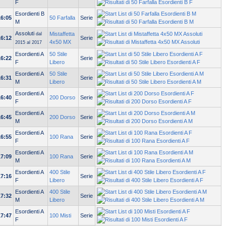
F
Esordienti B
16:05
50 Farfalla
Serie
M
Assoluti
Mistaffetta
dal
16:12
Serie
4x50 MX
2015 al 2017
Esordienti A
50 Stile
16:22
Serie
F
Libero
Esordienti A
50 Stile
16:31
Serie
M
Libero
Esordienti A
16:40
200 Dorso
Serie
F
Esordienti A
16:45
200 Dorso
Serie
M
Esordienti A
16:55
100 Rana
Serie
F
Esordienti A
17:09
100 Rana
Serie
M
Esordienti A
400 Stile
17:16
Serie
F
Libero
Esordienti A
400 Stile
17:32
Serie
M
Libero
Esordienti A
17:47
100 Misti
Serie
F