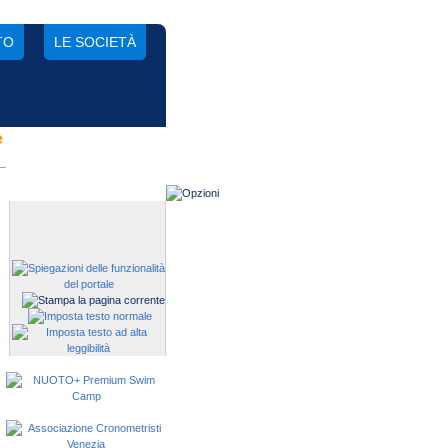
TO
LE SOCIETÀ
e
Gestisci una società?
Devi iscrivere i tuoi atleti alle
manifestazioni?