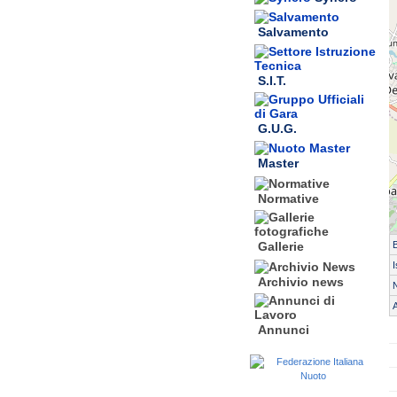
Salvamento
S.I.T.
G.U.G.
Master
Normative
Gallerie
I
Archivio news
N
A
Annunci