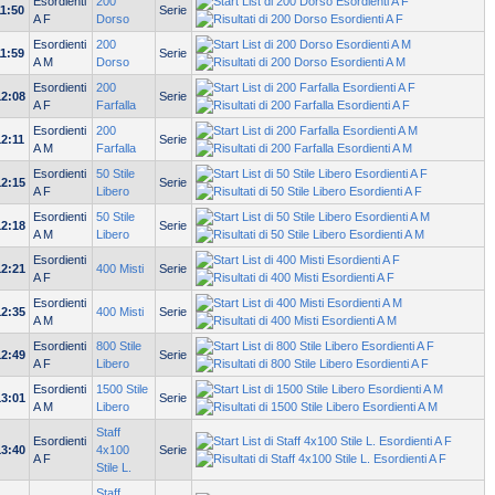
Esordienti
200
11:50
Serie
A F
Dorso
Esordienti
200
11:59
Serie
A M
Dorso
Esordienti
200
12:08
Serie
A F
Farfalla
Esordienti
200
12:11
Serie
A M
Farfalla
Esordienti
50 Stile
12:15
Serie
A F
Libero
Esordienti
50 Stile
12:18
Serie
A M
Libero
Esordienti
12:21
400 Misti
Serie
A F
Esordienti
12:35
400 Misti
Serie
A M
Esordienti
800 Stile
12:49
Serie
A F
Libero
Esordienti
1500 Stile
13:01
Serie
A M
Libero
Staff
Esordienti
13:40
4x100
Serie
A F
Stile L.
Staff