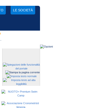
TO
LE SOCIETÀ
e
Gestisci una società?
Devi iscrivere i tuoi atleti alle
manifestazioni?