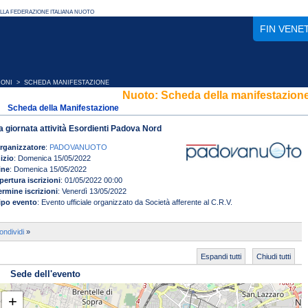
FIN VENE
IONI
> SCHEDA MANIFESTAZIONE
Nuoto: Scheda della manifestazion
Scheda della Manifestazione
a giornata attività Esordienti Padova Nord
rganizzatore
:
PADOVANUOTO
nizio
: Domenica 15/05/2022
ine
: Domenica 15/05/2022
pertura iscrizioni
: 01/05/2022 00:00
ermine iscrizioni
: Venerdì 13/05/2022
ipo evento
: Evento ufficiale organizzato da Società afferente al C.R.V.
ondividi
»
Espandi tutti
Chiudi tutti
Sede dell'evento
+