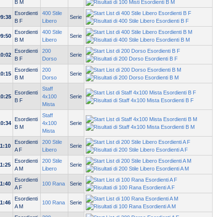
B M
Esordienti
400 Stile
09:38
Serie
B F
Libero
Esordienti
400 Stile
09:50
Serie
B M
Libero
Esordienti
200
10:02
Serie
B F
Dorso
Esordienti
200
10:15
Serie
B M
Dorso
Staff
Esordienti
10:25
4x100
Serie
B F
Mista
Staff
Esordienti
10:34
4x100
Serie
B M
Mista
Esordienti
200 Stile
11:10
Serie
A F
Libero
Esordienti
200 Stile
11:25
Serie
A M
Libero
Esordienti
11:40
100 Rana
Serie
A F
Esordienti
11:46
100 Rana
Serie
A M