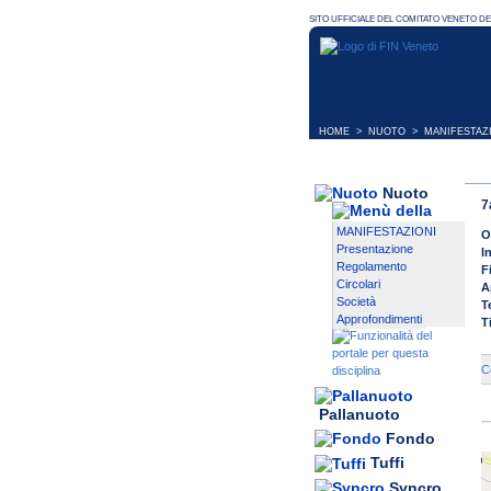
HOME
>
NUOTO
>
MANIFESTAZ
Nuoto
7
MANIFESTAZIONI
O
Presentazione
I
Regolamento
F
Circolari
A
Società
T
Approfondimenti
T
C
Pallanuoto
Fondo
Tuffi
Syncro