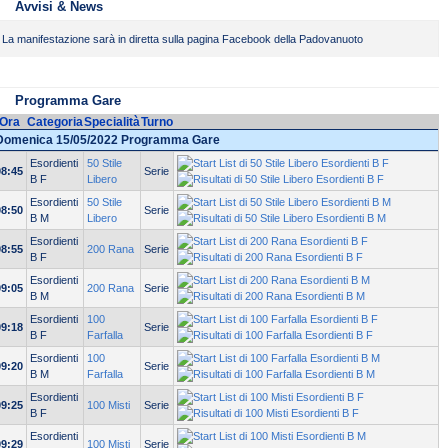
Avvisi & News
La manifestazione sarà in diretta sulla pagina Facebook della Padovanuoto
Programma Gare
Ora
Categoria
Specialità
Turno
Domenica 15/05/2022 Programma Gare
Esordienti
50 Stile
08:45
Serie
B F
Libero
Esordienti
50 Stile
08:50
Serie
B M
Libero
Esordienti
08:55
200 Rana
Serie
B F
Esordienti
09:05
200 Rana
Serie
B M
Esordienti
100
09:18
Serie
B F
Farfalla
Esordienti
100
09:20
Serie
B M
Farfalla
Esordienti
09:25
100 Misti
Serie
B F
Esordienti
09:29
100 Misti
Serie