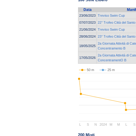
Data
Mani
23/06/2023
Treviso Swim Cup
07/07/2023
22° Trofeo Città del Santo
21/06/2024
Treviso Swim Cup
28/06/2024
23° Trofeo Città del Santo
2a Giornata Attività di Cat
18/05/2025
Concentramento B
2a Giornata Attività di Cat
17/05/2026
ConcentramentO B
50 m
25 m
L
S
N
2024
M
M
L
S
200 Misti