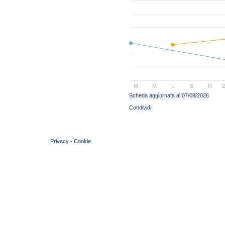
M
M
L
S
N
Scheda aggiornata al 07/08/2026
© 2004 Copyright by FIN Veneto - P.Iva 01384031009
Privacy
-
Cookie