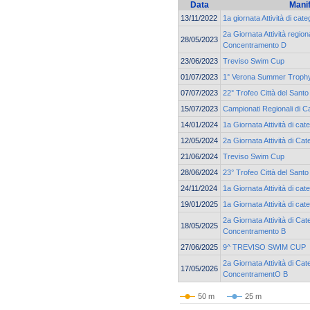
Data
Mani
13/11/2022
1a giornata Attività di cat
2a Giornata Attività region
28/05/2023
Concentramento D
23/06/2023
Treviso Swim Cup
01/07/2023
1° Verona Summer Troph
07/07/2023
22° Trofeo Città del Santo
15/07/2023
Campionati Regionali di C
14/01/2024
1a Giornata Attività di cat
12/05/2024
2a Giornata Attività di C
21/06/2024
Treviso Swim Cup
28/06/2024
23° Trofeo Città del Santo
24/11/2024
1a Giornata Attività di cat
19/01/2025
1a Giornata Attività di cat
2a Giornata Attività di Cat
18/05/2025
Concentramento B
27/06/2025
9^ TREVISO SWIM CUP
2a Giornata Attività di Cat
17/05/2026
ConcentramentO B
50 m
25 m