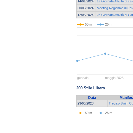
14/01/2024
1a Giornata Attività di ca
30/03/2024
Meeting Regionale di Cat
12/05/2024
2a Giornata Attività di 
50 m
25 m
gennaio…
maggio 2023
200 Stile Libero
Data
Manifes
23/06/2023
Treviso Swim C
50 m
25 m