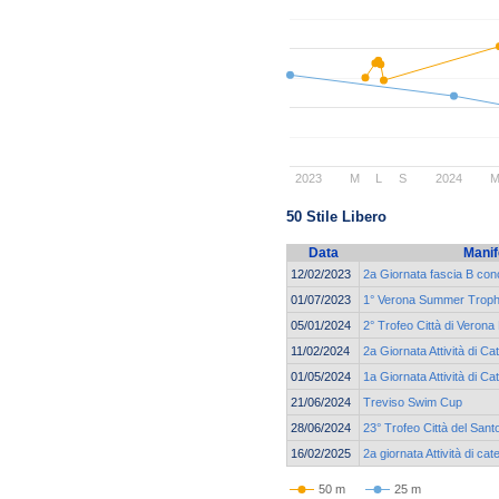
2023
M
L
S
2024
50 Stile Libero
Data
Manif
12/02/2023
2a Giornata fascia B co
01/07/2023
1° Verona Summer Trop
05/01/2024
2° Trofeo Città di Verona
11/02/2024
2a Giornata Attività di C
01/05/2024
1a Giornata Attività di 
21/06/2024
Treviso Swim Cup
28/06/2024
23° Trofeo Città del Sant
16/02/2025
2a giornata Attività di ca
50 m
25 m