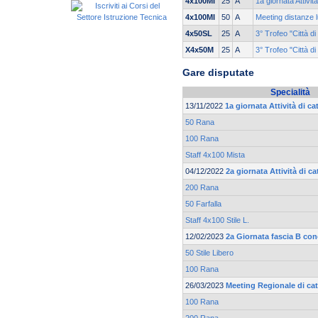
4x100MI
25
A
1a giornata Attivit
4x100MI
50
A
Meeting distanze l
4x50SL
25
A
3° Trofeo "Città
X4x50M
25
A
3° Trofeo "Città
Gare disputate
Specialità
13/11/2022
1a giornata Attività di c
50 Rana
100 Rana
Staff 4x100 Mista
04/12/2022
2a giornata Attività di c
200 Rana
50 Farfalla
Staff 4x100 Stile L.
12/02/2023
2a Giornata fascia B co
50 Stile Libero
100 Rana
26/03/2023
Meeting Regionale di ca
100 Rana