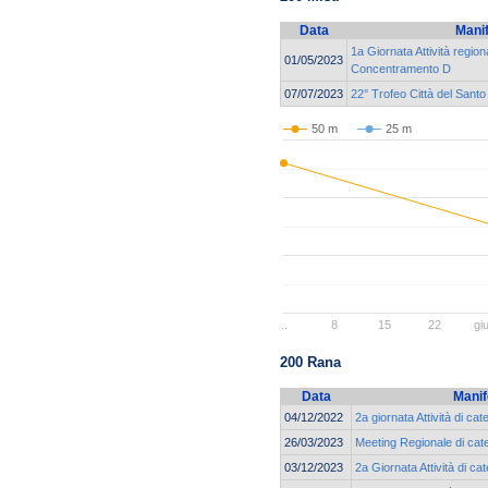
Data
Mani
1a Giornata Attività region
01/05/2023
Concentramento D
07/07/2023
22° Trofeo Città del Santo
50 m
25 m
..
8
15
22
gi
200 Rana
Data
Manif
04/12/2022
2a giornata Attività di ca
26/03/2023
Meeting Regionale di cat
03/12/2023
2a Giornata Attività di ca