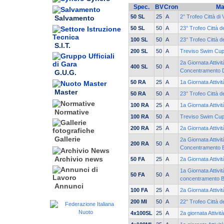
Spec.
BV
Cron
Ma
50 SL
25
A
2° Trofeo Città di
Salvamento
50 SL
50
A
23° Trofeo Città d
100 SL
50
A
23° Trofeo Città d
S.I.T.
200 SL
50
A
Treviso Swim Cu
2a Giornata Attivit
400 SL
50
A
Concentramento 
G.U.G.
50 RA
25
A
1a Giornata Attivi
Master
50 RA
50
A
23° Trofeo Città d
100 RA
25
A
1a Giornata Attivi
Normative
100 RA
50
A
Treviso Swim Cu
200 RA
25
A
2a Giornata Attivi
Gallerie
2a Giornata Attivit
200 RA
50
A
Concentramento 
Archivio news
50 FA
25
A
2a Giornata Attivi
1a Giornata Attivit
50 FA
50
A
concentramento 
Annunci
100 FA
25
A
2a Giornata Attivi
200 MI
50
A
22° Trofeo Città d
4x100SL
25
A
2a giornata Attivit