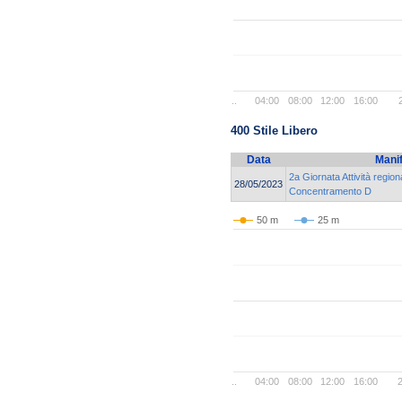
..
04:00
08:00
12:00
16:00
400 Stile Libero
Data
Mani
2a Giornata Attività region
28/05/2023
Concentramento D
50 m
25 m
..
04:00
08:00
12:00
16:00
2