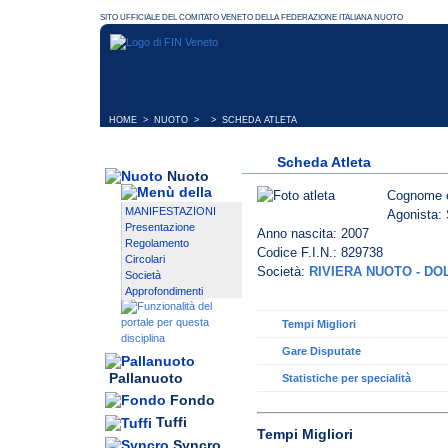
HOME
>
NUOTO
> > SCHEDA ATLETA
Scheda Atleta
Nuoto
Cognome 
MANIFESTAZIONI
Agonista: 
Presentazione
Anno nascita: 2007
Regolamento
Codice F.I.N.: 829738
Circolari
Società:
RIVIERA NUOTO - DO
Società
Approfondimenti
Tempi Migliori
Gare Disputate
Pallanuoto
Statistiche per specialità
Fondo
Tuffi
Tempi Migliori
Syncro