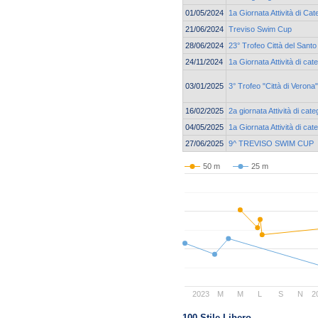
01/05/2024
1a Giornata Attività di C
21/06/2024
Treviso Swim Cup
28/06/2024
23° Trofeo Città del Santo
24/11/2024
1a Giornata Attività di cat
03/01/2025
3° Trofeo "Città di Vero
16/02/2025
2a giornata Attività di cat
04/05/2025
1a Giornata Attività di ca
27/06/2025
9^ TREVISO SWIM CUP
50 m
25 m
2023
M
M
L
S
N
2
100 Stile Libero