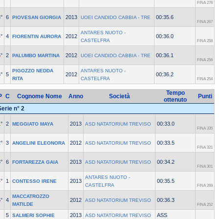
FINA 276
°
6
2013
00:35.6
PIOVESAN GIORGIA
UOEI CANDIDO CABBIA - TRE
FINA 267
ANTARES NUOTO -
°
4
2012
00:36.0
FIORENTIN AURORA
CASTELFRA
FINA 258
°
2
2012
00:36.1
PALUMBO MARTINA
UOEI CANDIDO CABBIA - TRE
FINA 256
PIGOZZO NEDDA
ANTARES NUOTO -
°
5
2012
00:36.2
RITA
CASTELFRA
FINA 254
Tempo
P
C
Cognome Nome
Anno
Società
Punti
ottenuto
Serie n° 2
°
2
2013
00:33.0
MEGGIATO MAYA
ASD NATATORIUM TREVISO
FINA 335
°
3
2012
00:33.5
ANGELINI ELEONORA
ASD NATATORIUM TREVISO
FINA 321
°
6
2013
00:34.2
FORTAREZZA GAIA
ASD NATATORIUM TREVISO
FINA 301
ANTARES NUOTO -
°
1
2013
00:35.5
CONTESSO IRENE
CASTELFRA
FINA 269
MACCATROZZO
°
4
2012
00:36.3
ASD NATATORIUM TREVISO
MATILDE
FINA 252
5
2013
ASS
SALMERI SOPHIE
ASD NATATORIUM TREVISO