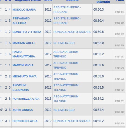
ottenuto
SSD STILELIBERO -
°
1
4
2012
00:30.3
MODOLO ILARIA
PREGANZ
FINA 433
STEVANATO
SSD STILELIBERO -
°
1
3
2012
00:30.4
ALLEGRA
PREGANZ
FINA 429
°
1
2
2012
00:30.8
BONOTTO VITTORIA
RONCADENUOTO SSD ARL
FINA 413
°
1
5
2012
00:32.0
MARITAN ADELE
NS EMILIA SSD
FINA 368
PAMIO
ASD NATATORIUM
°
1
6
2012
00:32.2
MARIAVITTORIA
TREVISO
FINA 361
ASD NATATORIUM
°
1
1
2012
00:32.6
MARTINI GIOIA
TREVISO
FINA 348
ASD NATATORIUM
°
2
2
2013
00:33.0
MEGGIATO MAYA
TREVISO
FINA 335
ANGELINI
ASD NATATORIUM
°
2
3
2012
00:33.5
ELEONORA
TREVISO
FINA 321
ASD NATATORIUM
°
2
6
2013
00:34.2
FORTAREZZA GAIA
TREVISO
FINA 301
10°
3
3
2012
00:34.4
ZORZI ANNIKA
NS EMILIA SSD
FINA 296
1°
3
1
2012
00:35.2
FORCOLIN LAYLA
RONCADENUOTO SSD ARL
FINA 276