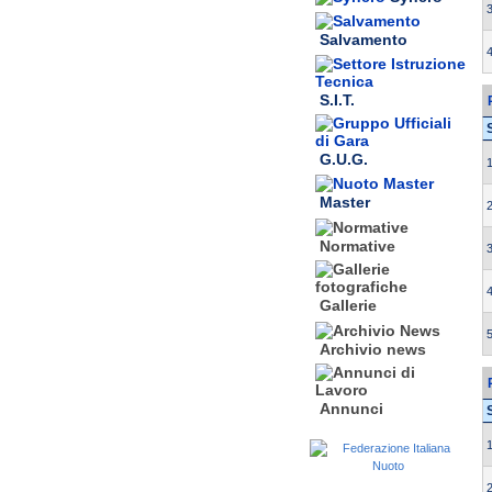
3
Salvamento
4
S.I.T.
G.U.G.
1
Master
2
Normative
3
4
Gallerie
5
Archivio news
Annunci
1
2