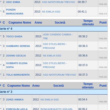
°
2
2013
00:39.7
USIC EMMA
ASD NATATORIUM TREVISO
FINA 193
PONZIN
°
5
2013
00:41.1
NS EMILIA SSD
MARIACHIARA
FINA 174
Tempo
P
C
Cognome Nome
Anno
Società
Punti
ottenuto
Serie n° 4
UOEI CANDIDO CABBIA -
°
5
2013
00:36.2
TOCCI GIADA
TRE
FINA 254
SSD STILELIBERO -
°
3
2013
00:36.3
GAMBARO SERENA
PREGANZ
FINA 252
°
2
2012
00:36.6
ZOGNO CECILIA
NS EMILIA SSD
FINA 246
GOBBATO ELENA
SSD STILELIBERO -
°
4
2013
00:37.0
SOFIA
PREGANZ
FINA 238
°
1
2012
00:37.3
TOLA MARGHERITA
ASD NATATORIUM TREVISO
FINA 232
Tempo
P
C
Cognome Nome
Anno
Società
Punti
ottenuto
Serie n° 3
°
3
2012
00:34.4
ZORZI ANNIKA
NS EMILIA SSD
FINA 296
°
1
2012
00:35.2
FORCOLIN LAYLA
RONCADENUOTO SSD ARL