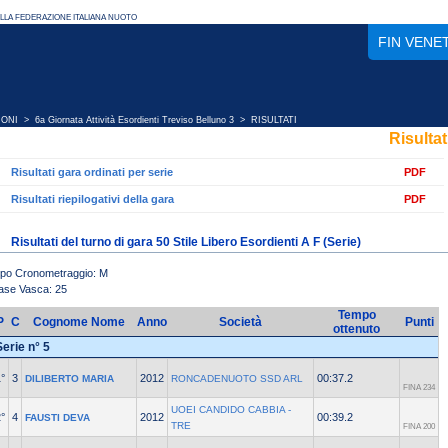
FIN VENE
IONI
>
6a Giornata Attività Esordienti Treviso Belluno 3
> RISULTATI
Risultat
Risultati gara ordinati per serie
PDF
Risultati riepilogativi della gara
PDF
Risultati del turno di gara 50 Stile Libero Esordienti A F (Serie)
ipo Cronometraggio: M
ase Vasca: 25
Tempo
P
C
Cognome Nome
Anno
Società
Punti
ottenuto
Serie n° 5
°
3
2012
00:37.2
DILIBERTO MARIA
RONCADENUOTO SSD ARL
FINA 234
UOEI CANDIDO CABBIA -
°
4
2012
00:39.2
FAUSTI DEVA
TRE
FINA 200