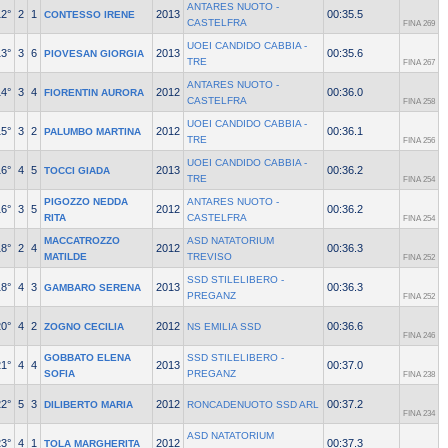
ANTARES NUOTO -
12°
2
1
2013
00:35.5
CONTESSO IRENE
CASTELFRA
FINA 269
UOEI CANDIDO CABBIA -
13°
3
6
2013
00:35.6
PIOVESAN GIORGIA
TRE
FINA 267
ANTARES NUOTO -
14°
3
4
2012
00:36.0
FIORENTIN AURORA
CASTELFRA
FINA 258
UOEI CANDIDO CABBIA -
15°
3
2
2012
00:36.1
PALUMBO MARTINA
TRE
FINA 256
UOEI CANDIDO CABBIA -
16°
4
5
2013
00:36.2
TOCCI GIADA
TRE
FINA 254
PIGOZZO NEDDA
ANTARES NUOTO -
16°
3
5
2012
00:36.2
RITA
CASTELFRA
FINA 254
MACCATROZZO
ASD NATATORIUM
18°
2
4
2012
00:36.3
MATILDE
TREVISO
FINA 252
SSD STILELIBERO -
18°
4
3
2013
00:36.3
GAMBARO SERENA
PREGANZ
FINA 252
20°
4
2
2012
00:36.6
ZOGNO CECILIA
NS EMILIA SSD
FINA 246
GOBBATO ELENA
SSD STILELIBERO -
21°
4
4
2013
00:37.0
SOFIA
PREGANZ
FINA 238
22°
5
3
2012
00:37.2
DILIBERTO MARIA
RONCADENUOTO SSD ARL
FINA 234
ASD NATATORIUM
23°
4
1
2012
00:37.3
TOLA MARGHERITA