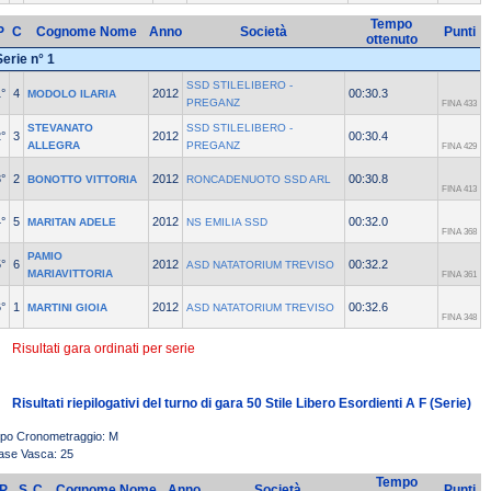
Tempo
P
C
Cognome Nome
Anno
Società
Punti
ottenuto
Serie n° 1
SSD STILELIBERO -
°
4
2012
00:30.3
MODOLO ILARIA
PREGANZ
FINA 433
STEVANATO
SSD STILELIBERO -
°
3
2012
00:30.4
ALLEGRA
PREGANZ
FINA 429
°
2
2012
00:30.8
BONOTTO VITTORIA
RONCADENUOTO SSD ARL
FINA 413
°
5
2012
00:32.0
MARITAN ADELE
NS EMILIA SSD
FINA 368
PAMIO
°
6
2012
00:32.2
ASD NATATORIUM TREVISO
MARIAVITTORIA
FINA 361
°
1
2012
00:32.6
MARTINI GIOIA
ASD NATATORIUM TREVISO
FINA 348
Risultati gara ordinati per serie
Risultati riepilogativi del turno di gara 50 Stile Libero Esordienti A F (Serie)
ipo Cronometraggio: M
ase Vasca: 25
Tempo
P
S
C
Cognome Nome
Anno
Società
Punti