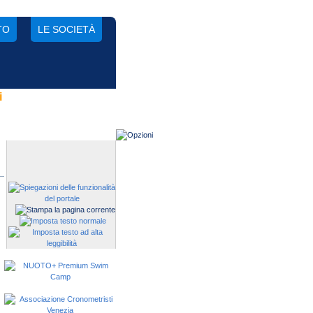
TO
LE SOCIETÀ
i
Gestisci una società?
Devi iscrivere i tuoi atleti alle
manifestazioni?