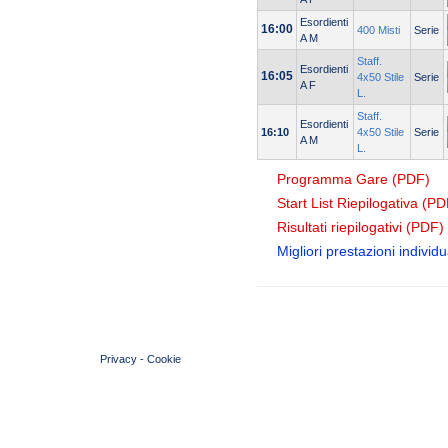
Esordienti
16:00
400 Misti
Serie
A M
Staff.
Esordienti
16:05
4x50 Stile
Serie
A F
L.
Staff.
Esordienti
16:10
4x50 Stile
Serie
A M
L.
Programma Gare (PDF)
Start List Riepilogativa (PD
Risultati riepilogativi (PDF)
Migliori prestazioni individua
© 2004 Copyright by FIN Veneto - P.Iva 01384031009
Privacy
-
Cookie