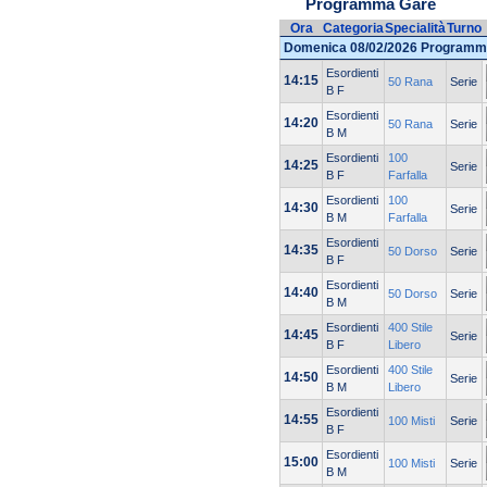
Programma Gare
Ora
Categoria
Specialità
Turno
Domenica 08/02/2026 Programm
Esordienti
14:15
50 Rana
Serie
B F
Esordienti
14:20
50 Rana
Serie
B M
Esordienti
100
14:25
Serie
B F
Farfalla
Esordienti
100
14:30
Serie
B M
Farfalla
Esordienti
14:35
50 Dorso
Serie
B F
Esordienti
14:40
50 Dorso
Serie
B M
Esordienti
400 Stile
14:45
Serie
B F
Libero
Esordienti
400 Stile
14:50
Serie
B M
Libero
Esordienti
14:55
100 Misti
Serie
B F
Esordienti
15:00
100 Misti
Serie
B M