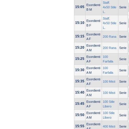
Staff.
Esordienti
15:05
4x50 Stile
Serie
B M
L.
Staff.
Esordienti
15:10
4x50 Stile
Serie
B F
L.
Esordienti
15:15
200 Rana
Serie
A F
Esordienti
15:20
200 Rana
Serie
A M
Esordienti
100
15:25
Serie
A F
Farfalla
Esordienti
100
15:30
Serie
A M
Farfalla
Esordienti
15:35
100 Misti
Serie
A F
Esordienti
15:40
100 Misti
Serie
A M
Esordienti
100 Stile
15:45
Serie
A F
Libero
Esordienti
100 Stile
15:50
Serie
A M
Libero
Esordienti
15:55
400 Misti
Serie
A F