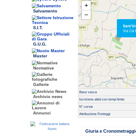
+
Salvamento
−
Sant'U
S.I.T.
Via Cà
G.U.G.
Master
Normative
Gallerie
Base vasca
Archivio news
Iscrizione atleti con tempi limite
N° corsie
Annunci
Attribuzione Punteggi
Servizio di cronometraggio:
SE
Tipo cronometraggio:
Giuria e Cronometraggi