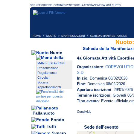
HOME
>
NUOTO
>
MANIFESTAZIONI
> SCHEDA MANIFESTAZIONE
Nuoto:
Scheda della Manifestaz
Nuoto
4a Giornata Attività Esordie
MANIFESTAZIONI
Organizzatore
:
COREVOLUTION
Presentazione
S.D.
Regolamento
Circolari
Inizio
: Domenica 08/02/2026
Società
Fine
: Domenica 08/02/2026
Approfondimenti
Apertura iscrizioni
: 29/01/2026
Termine iscrizioni
: Giovedì 05/
Tipo evento
: Evento ufficiale o
Pallanuoto
Fondo
Tuffi
Sede dell'evento
Syncro