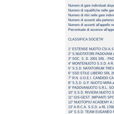
Numero di gare individuali disp
Numero di squalifiche nelle gare
Numero di ritiri nelle gare indivi
Numero di assenti alla partenza 
Numero di assenti all'appello ne
Percentuale di assenze all'app
CLASSIFICA SOCIETA'
1° ESTENSE NUOTO CSI A.S. 
2° S.NUOTATORI PADOVANI A.
3° SOC. S. D. 2001 SRL - PA
4° MONTENUOTO S.S.D. A R.L
5° S.S.D. NATATORIUM TREVIS
6° SSD STILE LIBERO SRL 26
7° R.N. U.O.E.I. CANDIDO CA
8° S.S.D. G.P. NUOTO MIRA a 
9° PADOVANUOTO S.R.L. SOC.
10° S.S.D. RIVIERA NUOTO S
11° GIS-GEST. IMPIANTI SPO
12° NUOTOPIU' ACADEMY A.S.
13° A.R.C.A. S.S.D. a RL 1766
14° S.S.D. TEAM EUGANEO RL