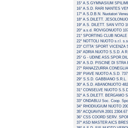
15° A.S.GYMNASIUM SPILIMB
16° A.S.D. RARI NANTES VEN
17° A.S.D.B.N. Nuotatori Vene
18° A.S.DILETT. JESOLONUOT
19° A.S. DILETT. SAN VITO 1
20° a.s.d. ROVIGONUOTO 107
21° SPORTING CLUB NOALE S.
22° NOTTOLI NUOTO s.r.l. s.s
23° CITTA' SPORT VICENZA S.
24° ADRIA NUOTO S.S.D. A R.
25° G - UDINE ASS.SPOR.DILE
26° A.S.D. PISCINE DI STRA 
27° RANAZZURRA CONEGLIANO 
28° PIAVE NUOTO A.S.D. 7371
29° S.S.D. GABBIANO S.R.L. 
30° A.S.D. ABANONUOTO 4829
31° CONSELVE NUOTO S.S.D.
32° A.S.DILETT. BERGAMO S
33° ONDABLU Soc. Coop. Sporti
34° RHODIUGIUM NUOTO 2006 
35° ACQUAVIVA 2001 2304.67 
36° CSS COORD SERV. SPORT
37° ASD MASTER AICS BRESC
38° A.S.D. SIS NUOTO VERON