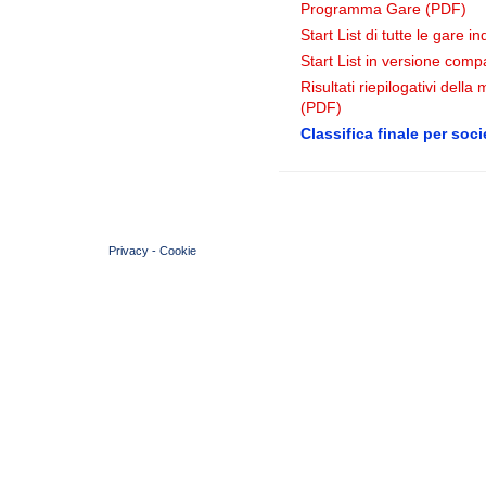
Programma Gare (PDF)
Start List di tutte le gare i
Start List in versione comp
Risultati riepilogativi dell
(PDF)
Classifica finale per soci
© 2004 Copyright by FIN Veneto - P.Iva 01384031009
Privacy
-
Cookie