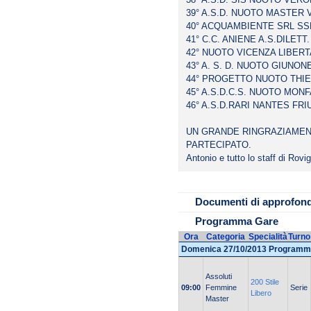
39° A.S.D. NUOTO MASTER V
40° ACQUAMBIENTE SRL SSD 
41° C.C. ANIENE A.S.DILETT. 
42° NUOTO VICENZA LIBERTAS
43° A. S. D. NUOTO GIUNONE
44° PROGETTO NUOTO THIENE
45° A.S.D.C.S. NUOTO MONF
46° A.S.D.RARI NANTES FRIUL
UN GRANDE RINGRAZIAMENT
PARTECIPATO.
Antonio e tutto lo staff di Rovi
File da scaricare
ELENCO SOCIET
Documenti di approfon
Programma Gare
Ora
Categoria
Specialità
Turno
Domenica 27/10/2013 Programm
Assoluti
200 Stile
09:00
Femmine
Serie
Libero
Master