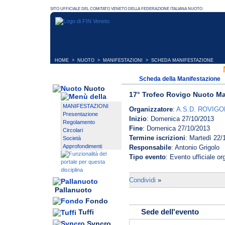
intestato a: a.s.d. ROVIGON
IBAN IT 26 T 08986 12201 02
codice società - n° atleti iscritt
versamento dovrà essere inviat
Rovigonuoto (0425-30120) o via 
master@rovigonuoto.com.
• Non saranno accettati pagame
HOME
>
NUOTO
>
MANIFESTAZIONI
> SCHEDA MANIFESTAZIONE
•La tassa gara è dovuta anche 
staffetta in campo gara.
Scheda della Manifestazione
Nuoto
• Il limite massimo di iscritti è 
17° Trofeo Rovigo Nuoto Ma
• La chiusura delle iscrizioni p
MANIFESTAZIONI
data indicata. La chiusura sarà 
Organizzatore
:
A.S.D. ROVIG
Presentazione
del comitato organizzatore al
Inizio
: Domenica 27/10/2013
Regolamento
atleti ammissibile per ogni sin
Fine
: Domenica 27/10/2013
Circolari
massima dell’impianto e della 
Termine iscrizioni
: Martedì 22/
Società
• Le iscrizioni possono essere 
Approfondimenti
Responsabile
: Antonio Grigolo
scadenza dei termini stabiliti 
Tipo evento
: Evento ufficiale o
delle singole gare o di tutte le 
• I tempi di iscrizione devono c
Condividi
»
atleta per permettere la formaz
Pallanuoto
iscrizione verranno controllati 
Fondo
insindacabile giudizio dell'orga
Sede dell'evento
Tuffi
• Le Società già registrate pot
LOGIN e PASSWORD in loro po
Syncro