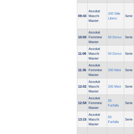
Assoluti
200 Stile
09:43
Maschi
Serie
Libero
Master
Assoluti
10:50
Femmine
50 Dorso
Serie
Master
Assoluti
11:08
Maschi
50 Dorso
Serie
Master
Assoluti
11:36
Femmine
200 Misti
Serie
Master
Assoluti
12:02
Maschi
200 Misti
Serie
Master
Assoluti
50
12:59
Femmine
Serie
Farfalla
Master
Assoluti
50
13:15
Maschi
Serie
Farfalla
Master