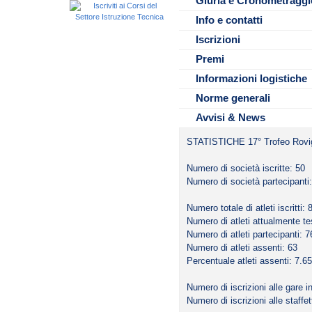
Giuria e Cronometraggi
• Tutti gli aggiornamenti riguard
Manifestazione.
Per le società venete questa m
ecc.. saranno pubblicati esclu
Info e contatti
• Le gare verranno disputate p
dello speciale circuito reg
sul campo gara.
2013/2014.
Iscrizioni
• Per il servizio di cronometrag
All’interno dell’impianto è prese
Premi
• Per quanto non specificato n
Fin del circuito supermaster 2
Informazioni logistiche
Norme generali
Avvisi & News
STATISTICHE 17° Trofeo Rovi
Numero di società iscritte: 50
Numero di società partecipanti
Numero totale di atleti iscritti: 
Numero di atleti attualmente te
Numero di atleti partecipanti: 7
Numero di atleti assenti: 63
Percentuale atleti assenti: 7.6
Numero di iscrizioni alle gare i
Numero di iscrizioni alle staffet