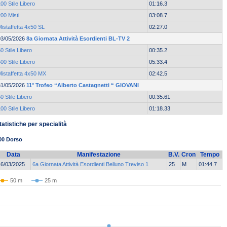
00 Stile Libero
01:16.3
00 Misti
03:08.7
istaffetta 4x50 SL
02:27.0
03/05/2026
8a Giornata Attività Esordienti BL-TV 2
0 Stile Libero
00:35.2
00 Stile Libero
05:33.4
Mistaffetta 4x50 MX
02:42.5
31/05/2026
11° Trofeo “Alberto Castagnetti “ GIOVANI
0 Stile Libero
00:35.61
00 Stile Libero
01:18.33
tatistiche per specialità
00 Dorso
Data
Manifestazione
B.V.
Cron
Tempo
16/03/2025
6a Giornata Attività Esordienti Belluno Treviso 1
25
M
01:44.7
50 m
25 m