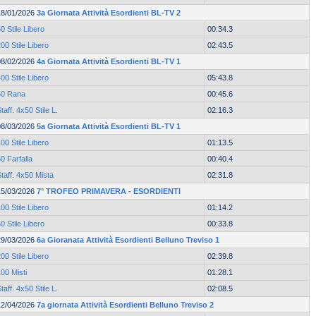
18/01/2026
3a Giornata Attività Esordienti BL-TV 2
0 Stile Libero
00:34.3
00 Stile Libero
02:43.5
08/02/2026
4a Giornata Attività Esordienti BL-TV 1
00 Stile Libero
05:43.8
50 Rana
00:45.6
taff. 4x50 Stile L.
02:16.3
08/03/2026
5a Giornata Attività Esordienti BL-TV 1
00 Stile Libero
01:13.5
0 Farfalla
00:40.4
taff. 4x50 Mista
02:31.8
15/03/2026
7° TROFEO PRIMAVERA - ESORDIENTI
00 Stile Libero
01:14.2
0 Stile Libero
00:33.8
29/03/2026
6a Gioranata Attività Esordienti Belluno Treviso 1
00 Stile Libero
02:39.8
00 Misti
01:28.1
taff. 4x50 Stile L.
02:08.5
12/04/2026
7a giornata Attività Esordienti Belluno Treviso 2