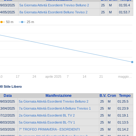
09/03/2025
5a Giornata Attività Esordienti Treviso Belluno 2
25
M
01:55.4
04/05/2025
8a Giornata Attività Esordienti Belluno Teviso 2
25
M
01:53.7
50 m
25 m
10
17
24
aprile 2025
7
14
21
maggio…
00 Stile Libero
Data
Manifestazione
B.V.
Cron
Tempo
09/03/2025
5a Giornata Attività Esordienti Treviso Belluno 2
25
M
01:25.5
13/04/2025
7a Giornata Attività Esordienti A Belluno Treviso 1
25
M
01:23.9
07/12/2025
2a Giornata Attività Esordienti BL TV 2
25
M
01:19.1
08/03/2026
5a Giornata Attività Esordienti BL-TV 1
25
M
01:13.5
15/03/2026
7° TROFEO PRIMAVERA - ESORDIENTI
25
M
01:14.2