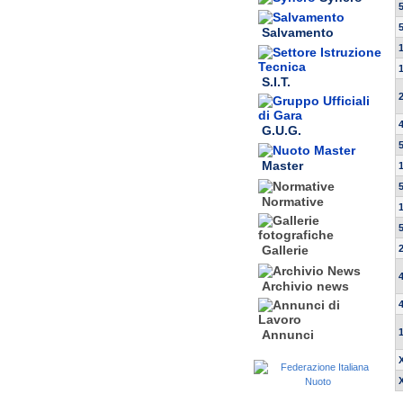
Salvamento
S.I.T.
G.U.G.
Master
Normative
Gallerie
Archivio news
Annunci