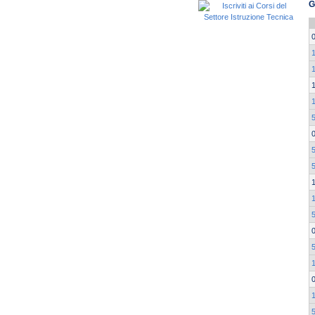
G
1
5
1
5
1