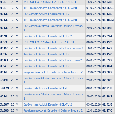
50 SL
25
M
7° TROFEO PRIMAVERA - ESORDIENTI
15/03/2026
00:33.8
50 SL
50
A
11° Trofeo “Alberto Castagnetti “ GIOVANI
01/06/2026
00:35.61
100 SL
25
M
5a Giornata Attività Esordienti BL-TV 1
08/03/2026
01:13.5
100 SL
50
A
11° Trofeo “Alberto Castagnetti “ GIOVANI
01/06/2026
01:18.33
6a Gioranata Attività Esordienti Belluno Treviso
200 SL
25
M
29/03/2026
02:39.8
1
400 SL
25
M
8a Giornata Attività Esordienti BL-TV 2
03/05/2026
05:33.4
50 DO
25
M
6° TROFEO PRIMAVERA -ESORDIENTI
06/04/2025
00:49.3
100 DO
25
M
6a Giornata Attività Esordienti Belluno Treviso 1
16/03/2025
01:44.7
50 RA
25
M
4a Giornata Attività Esordienti BL-TV 1
08/02/2026
00:45.6
100 RA
25
M
8a Giornata Attività Esordienti Belluno Teviso 2
04/05/2025
01:53.7
50 FA
25
M
5a Giornata Attività Esordienti BL-TV 1
08/03/2026
00:40.4
200 MI
25
M
7a giornata Attività Esordienti Belluno Treviso 2
12/04/2026
03:08.7
6a Gioranata Attività Esordienti Belluno Treviso
4x50SL
25
M
29/03/2026
02:08.5
1
4x50 MI
25
M
5a Giornata Attività Esordienti BL-TV 1
08/03/2026
02:31.8
6a Gioranata Attività Esordienti Belluno Treviso
100 MI
25
M
29/03/2026
01:28.1
1
X4x50M
25
M
8a Giornata Attività Esordienti BL-TV 2
03/05/2026
02:42.5
X4x50S
25
M
7a giornata Attività Esordienti Belluno Treviso 2
12/04/2026
02:27.0