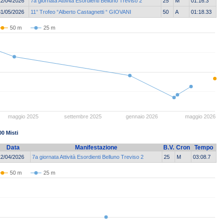
12/04/2026
7a giornata Attività Esordienti Belluno Treviso 2
25
M
01:16.3
31/05/2026
11° Trofeo “Alberto Castagnetti “ GIOVANI
50
A
01:18.33
50 m
25 m
maggio 2025
settembre 2025
gennaio 2026
maggio 2026
00 Misti
Data
Manifestazione
B.V.
Cron
Tempo
12/04/2026
7a giornata Attività Esordienti Belluno Treviso 2
25
M
03:08.7
50 m
25 m