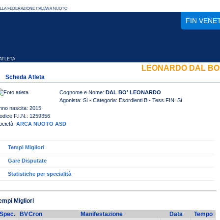
FIN VENE
TLETA
LEONARDO DAL BO
Scheda Atleta
Cognome e Nome:
DAL BO' LEONARDO
Agonista: Sì - Categoria: Esordienti B - Tess.FIN: Sì
nno nascita: 2015
odice F.I.N.: 1259356
ocietà:
ARCA NUOTO ASD
Tempi Migliori
Gare Disputate
Statistiche per specialità
empi Migliori
Spec.
BV
Cron
Manifestazione
Data
Tempo