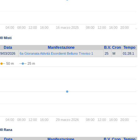
04:00
08:00
12:00
16:00
16 marzo 2025
08:00
12:00
16:00
20:00
..
00 Misti
Data
Manifestazione
B.V.
Cron
Tempo
29/03/2026
6a Gioranata Attività Esordienti Belluno Treviso 1
25
M
01:28.1
50 m
25 m
04:00
08:00
12:00
16:00
29 marzo 2026
08:00
12:00
16:00
20:00
..
00 Rana
Data
Manifestazione
B.V.
Cron
Tempo