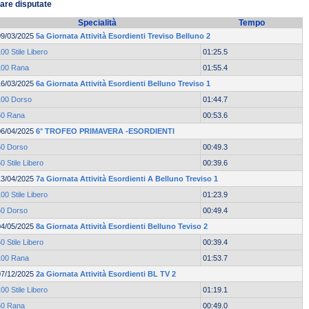
are disputate
Specialità
Tempo
09/03/2025
5a Giornata Attività Esordienti Treviso Belluno 2
00 Stile Libero
01:25.5
100 Rana
01:55.4
16/03/2025
6a Giornata Attività Esordienti Belluno Treviso 1
100 Dorso
01:44.7
50 Rana
00:53.6
06/04/2025
6° TROFEO PRIMAVERA -ESORDIENTI
50 Dorso
00:49.3
0 Stile Libero
00:39.6
13/04/2025
7a Giornata Attività Esordienti A Belluno Treviso 1
00 Stile Libero
01:23.9
50 Dorso
00:49.4
04/05/2025
8a Giornata Attività Esordienti Belluno Teviso 2
0 Stile Libero
00:39.4
100 Rana
01:53.7
07/12/2025
2a Giornata Attività Esordienti BL TV 2
00 Stile Libero
01:19.1
50 Rana
00:49.0