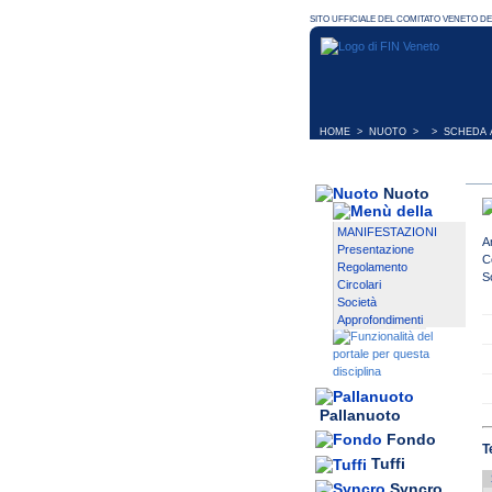
HOME
>
NUOTO
> > SCHEDA A
Nuoto
MANIFESTAZIONI
A
Presentazione
C
Regolamento
S
Circolari
Società
Approfondimenti
Pallanuoto
Fondo
T
Tuffi
Syncro