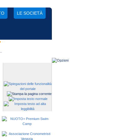
TO
LE SOCIETÀ
'
Gestisci una società?
Devi iscrivere i tuoi atleti alle
manifestazioni?