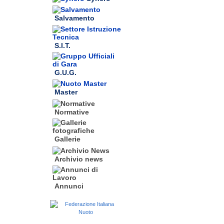
Salvamento
S.I.T.
G.U.G.
Master
Normative
Gallerie
Archivio news
Annunci