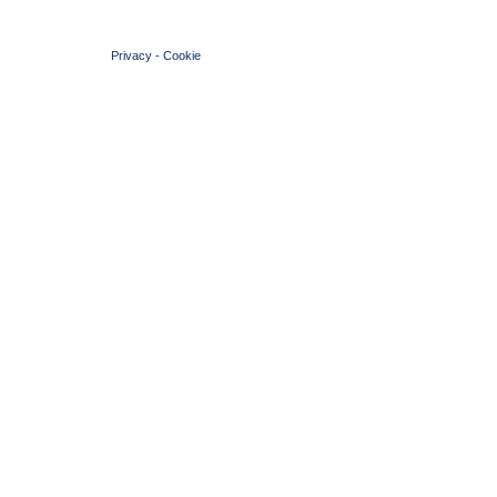
© 2004 Copyright by FIN Veneto - P.Iva 01384031009
Privacy
-
Cookie