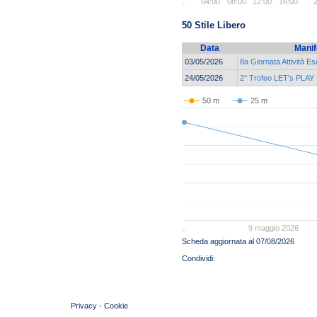
..
04:00
08:00
12:00
16:00
2
50 Stile Libero
Data
Manif
03/05/2026
8a Giornata Attività E
24/05/2026
2° Trofeo LET's PLAY
50 m
25 m
..
9 maggio 2026
Scheda aggiornata al 07/08/2026
© 2004 Copyright by FIN Veneto - P.Iva 01384031009
Privacy
-
Cookie