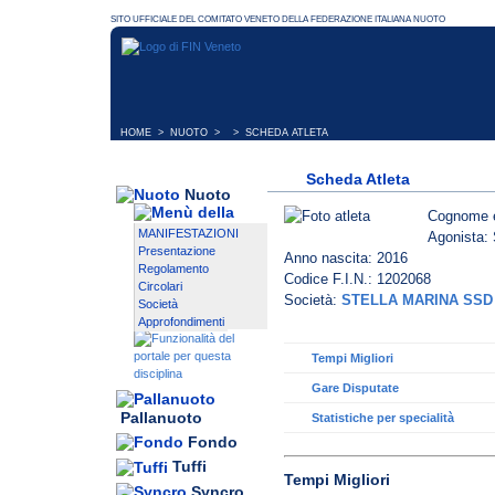
HOME
>
NUOTO
> > SCHEDA ATLETA
Scheda Atleta
Nuoto
Cognome 
MANIFESTAZIONI
Agonista: 
Presentazione
Anno nascita: 2016
Regolamento
Codice F.I.N.: 1202068
Circolari
Società:
STELLA MARINA SSD
Società
Approfondimenti
Tempi Migliori
Gare Disputate
Pallanuoto
Statistiche per specialità
Fondo
Tuffi
Tempi Migliori
Syncro