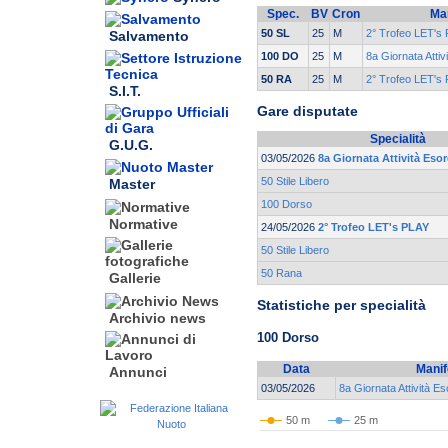
Spec.
BV
Cron
Ma
50 SL
25
M
2° Trofeo LET's
Salvamento
100 DO
25
M
8a Giornata Attiv
50 RA
25
M
2° Trofeo LET's
S.I.T.
Gare disputate
Specialità
G.U.G.
03/05/2026
8a Giornata Attività Eso
50 Stile Libero
Master
100 Dorso
Normative
24/05/2026
2° Trofeo LET's PLAY
50 Stile Libero
50 Rana
Gallerie
Statistiche per specialità
Archivio news
100 Dorso
Data
Manif
Annunci
03/05/2026
8a Giornata Attività E
50 m
25 m