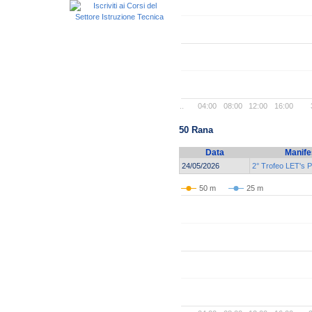
..
04:00
08:00
12:00
16:00
50 Rana
Data
Manife
24/05/2026
2° Trofeo LET's 
50 m
25 m