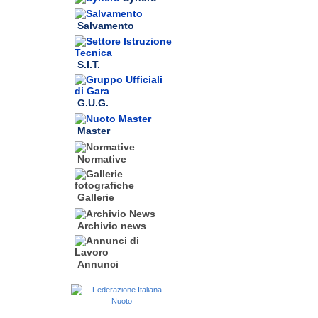
Salvamento
S.I.T.
G.U.G.
Master
Normative
Gallerie
Archivio news
Annunci