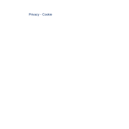
© 2004 Copyright by FIN Veneto - P.Iva 01384031009
Privacy
-
Cookie