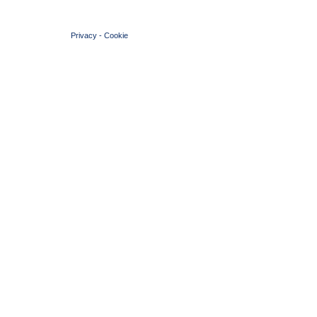
© 2004 Copyright by FIN Veneto - P.Iva 01384031009
Privacy
-
Cookie