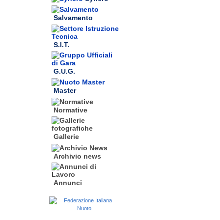
Salvamento
S.I.T.
G.U.G.
Master
Normative
Gallerie
Archivio news
Annunci