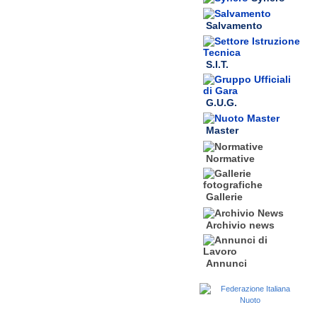
Salvamento
S.I.T.
G.U.G.
Master
Normative
Gallerie
Archivio news
Annunci