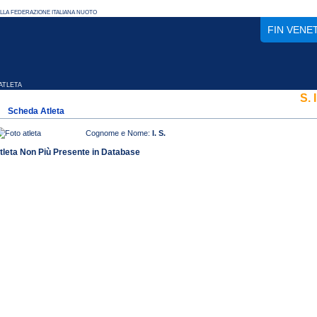
FIN VENE
TLETA
S. I
Scheda Atleta
Cognome e Nome:
I. S.
tleta Non Più Presente in Database