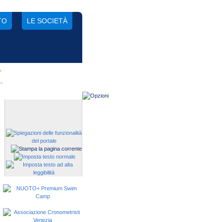
TO
LE SOCIETÀ
.
Gestisci una società?
Devi iscrivere i tuoi atleti alle
manifestazioni?