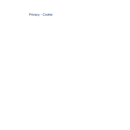
© 2004 Copyright by FIN Veneto - P.Iva 01384031009
Privacy
-
Cookie