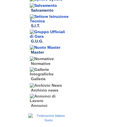
Salvamento
S.I.T.
G.U.G.
Master
Normative
Gallerie
Archivio news
Annunci