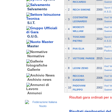
RICCARDO
Swimm
Sport 
Salvamento
-
2
2000
RECH SIMONE
A.S.D.
COSTANTINI
Asd V
-
3
2006
LEONARDO
Swimm
S.I.T.
MODESTI
Asd V
-
4
1996
WILLIAM
Swimm
G.U.G.
TOSCANO
Sport 
-
5
2012
PIETRO
A.S.D.
Master
Asd A.
-
6
2000
PIAI ELIA
Padov
Normative
-
7
2015
VETTORE PARIDE
Swim 
Asd V
-
8
2011
LEONI ZENO
Gallerie
Swimm
RECCHIA
Asd V
-
9
2006
Archivio news
EUGENIO
Swimm
PADOVANI
Asd V
-
10
2002
FILIPPO
Swimm
Annunci
Risultati gara ordinati per s
Risultati riepilogativi de