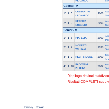
RICCARDO
Sw
Cadetti - M
COSTANTINI
As
1°
1
3
2006
LEONARDO
Sw
RECCHIA
As
2°
1
9
2006
EUGENIO
Sw
Senior - M
Asd
1°
1
6
2000
PIAI ELIA
Pa
MODESTI
As
2°
1
4
1996
WILLIAM
Sw
Spo
3°
1
2
2000
RECH SIMONE
A.S
PADOVANI
As
4°
1
10
2002
FILIPPO
Sw
Riepilogo risultati suddivis
Risultati COMPLETI suddivi
© 2004 Copyright by FIN Veneto - P.Iva 01384031009
Privacy
-
Cookie