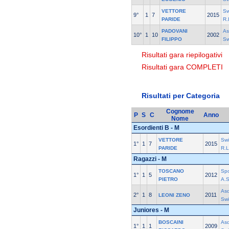
VETTORE
Sw
9°
1
7
2015
PARIDE
R.
PADOVANI
As
10°
1
10
2002
FILIPPO
Sw
Risultati gara riepilogativi
Risultati gara COMPLETI
Risultati per Categoria
Cognome
P
S
C
Anno
Nome
Esordienti B - M
VETTORE
Sw
1°
1
7
2015
PARIDE
R.L
Ragazzi - M
TOSCANO
Spo
1°
1
5
2012
PIETRO
A.S
As
2°
1
8
2011
LEONI ZENO
Sw
Juniores - M
BOSCAINI
As
1°
1
1
2009