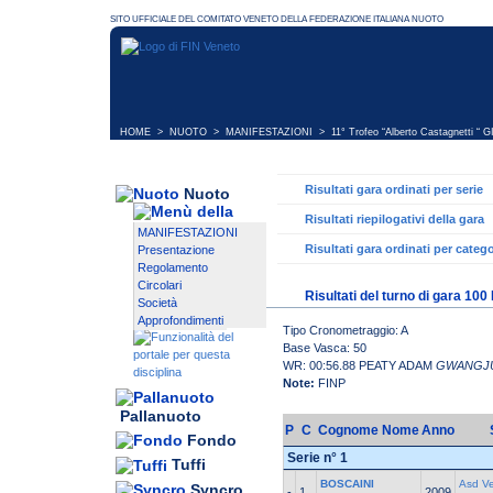
HOME
>
NUOTO
>
MANIFESTAZIONI
>
11° Trofeo “Alberto Castagnetti “ 
Risultati gara ordinati per serie
Nuoto
Risultati riepilogativi della gara
MANIFESTAZIONI
Risultati gara ordinati per catego
Presentazione
Regolamento
Circolari
Risultati del turno di gara 100
Società
Approfondimenti
Tipo Cronometraggio: A
Base Vasca: 50
WR: 00:56.88 PEATY ADAM
GWANGJ
Note:
FINP
Pallanuoto
P
C
Cognome Nome
Anno
Fondo
Serie n° 1
Tuffi
BOSCAINI
Asd V
Syncro
-
1
2009