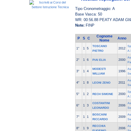
Tipo Cronometraggio: A
Base Vasca: 50
WR: 00:56.88 PEATY ADAM
GW
Note:
FINP
Cognome
P
S
C
Anno
Nome
TOSCANO
Sp
1°
1
5
2012
PIETRO
A.
As
2°
1
6
2000
PIAI ELIA
Pa
MODESTI
As
3°
1
4
1996
WILLIAM
Sw
As
4°
1
8
2011
LEONI ZENO
Sw
Sp
5°
1
2
2000
RECH SIMONE
A.
COSTANTINI
As
6°
1
3
2006
LEONARDO
Sw
BOSCAINI
As
7°
1
1
2009
RICCARDO
Sw
RECCHIA
As
8°
1
9
2006
EUGENIO
Sw