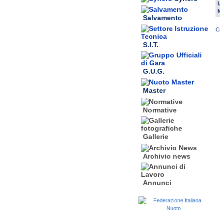
Salvamento
S.I.T.
G.U.G.
Master
Normative
Gallerie
Archivio news
Annunci