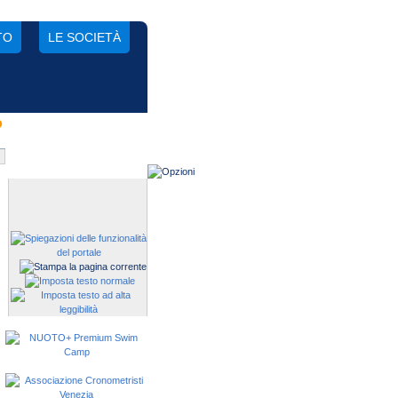
TO
LE SOCIETÀ
o
Gestisci una società?
Devi iscrivere i tuoi atleti alle
manifestazioni?