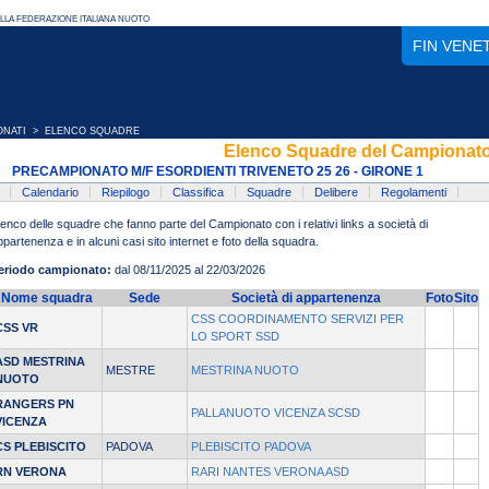
FIN VENE
ONATI
> ELENCO SQUADRE
Elenco Squadre del Campionat
PRECAMPIONATO M/F ESORDIENTI TRIVENETO 25 26 - GIRONE 1
Calendario
Riepilogo
Classifica
Squadre
Delibere
Regolamenti
lenco delle squadre che fanno parte del Campionato con i relativi links a società di
ppartenenza e in alcuni casi sito internet e foto della squadra.
eriodo campionato:
dal 08/11/2025 al 22/03/2026
Nome squadra
Sede
Società di appartenenza
Foto
Sito
CSS COORDINAMENTO SERVIZI PER
CSS VR
LO SPORT SSD
ASD MESTRINA
MESTRE
MESTRINA NUOTO
NUOTO
RANGERS PN
PALLANUOTO VICENZA SCSD
VICENZA
CS PLEBISCITO
PADOVA
PLEBISCITO PADOVA
RN VERONA
RARI NANTES VERONA ASD