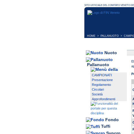
HOME
>
PALLANUOTO
>
CAMPI
Nuoto
E
Pallanuoto
a
P
CAMPIONATI
Presentazione
Regolamento
Circolari
Società
Approfondimenti
Fondo
Tuffi
Syncro