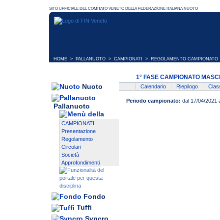
HOME
>
PALLANUOTO
>
CAMPIONATI
> REGOLAMENTO CAMPIONATO
1° FASE CAMPIONATO MASCH
Nuoto
Calendario
Riepilogo
Class
Periodo campionato:
dal 17/04/2021 
Pallanuoto
CAMPIONATI
Presentazione
Regolamento
Circolari
Società
Approfondimenti
Fondo
Tuffi
Syncro