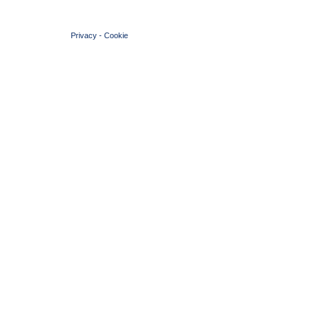
© 2004 Copyright by FIN Veneto - P.Iva 01384031009
Privacy
-
Cookie