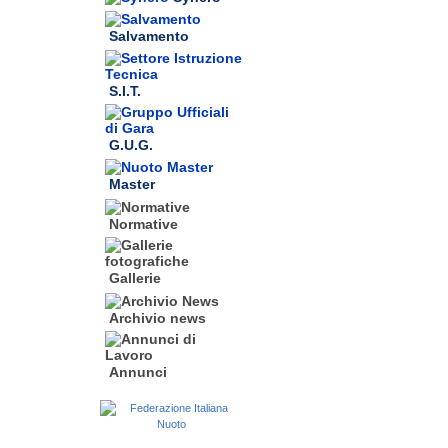
Salvamento
S.I.T.
G.U.G.
Master
Normative
Gallerie
Archivio news
Annunci