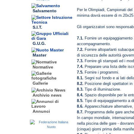
Per le Olimpiadi, Campionati del
Salvamento
minima dovrà essere di m.20x25 (
Gli organizzatori sono responsabi
S.I.T.
7.1.
Fornire un equipaggiamento a
G.U.G.
accompagnamento.
7.2.
Fornire altoparlanti subacqu
Master
di sicurezza delle autorità govern
7.3.
Fornire gli stampati ed i modul
7.4.
Preparare una lista delle iscri
Normative
7.5.
Fornire i programmi.
8.1.
Segni sul fondo e ai lati dell
Gallerie
8.2.
Posizione degli spettatori in
8.3.
Tipo di illuminazione.
8.4.
Spazio disponibile per le entr
Archivio news
8.5.
Tipo di equipaggiamento a di
8.6.
Apparecchiature alternative,
Annunci
8.7.
Programma delle gare anche 
In campo mondiale, internazionale
nella piscina delle gare - dovran
(cinque) giorni prima della manif