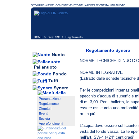
HOME
>
SYNCRO
> Regolamento
Regolamento Syncro
Nuoto
NORME TECNICHE Dl NUOTO 
Pallanuoto
NORME INTEGRATIVE
Fondo
(Estratto dalle schede tecniche d
Tuffi
Syncro
Per le competizioni internazional
specchio d'acqua di superficie m
Presentazione
di m. 3,00. Per il balletto, la s
Regolamento
essere assicurata una profondità
Circolari
m. in più.
Eventi
Società
Approfondimenti
L'acqua deve essere sufficientem
vista del fondo vasca. La temper
nell'art. SW-4 (+24° centigradi).