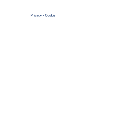
© 2004 Copyright by FIN Veneto - P.Iva 01384031009
Privacy
-
Cookie