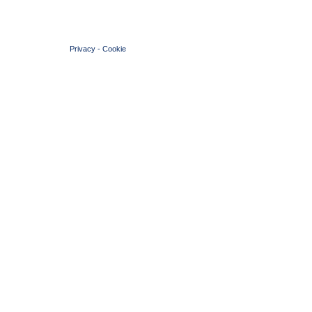
© 2004 Copyright by FIN Veneto - P.Iva 01384031009
Privacy
-
Cookie