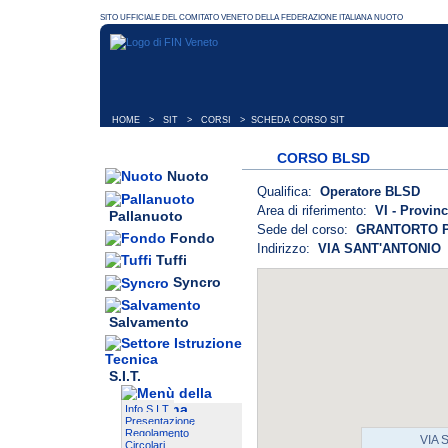
HOME
>
SIT
>
CORSI
> SCHEDA CORSO SIT
CORSO BLSD
Nuoto
Qualifica:
Operatore BLSD
Area di riferimento:
VI - Provinc
Pallanuoto
Sede del corso:
GRANTORTO 
Fondo
Indirizzo:
VIA SANT'ANTONIO
Tuffi
Syncro
Salvamento
S.I.T.
Info S.I.T.
Presentazione
Regolamento
VIA 
Circolari