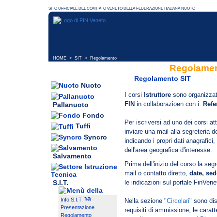
HOME
>
SIT
> Regolamento
Regolament
Regolamento SIT
Nuoto
I corsi
Istruttore
sono organizzat
FIN
in collaborazioen con i
Refe
Pallanuoto
Fondo
Per iscriversi ad uno dei corsi at
Tuffi
inviare una mail alla segreteria 
Syncro
indicando i propri dati anagrafici,
dell'area geografica d'interesse.
Salvamento
Prima dell'inizio del corso la se
mail o contatto diretto,
date, sed
S.I.T.
le indicazioni sul portale FinVen
Info S.I.T.
Nella sezione "
Circolari
" sono disp
Presentazione
requisiti di ammissione, le caratte
Regolamento