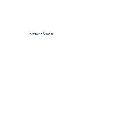
© 2004 Copyright by FIN Veneto - P.Iva 01384031009
Privacy
-
Cookie