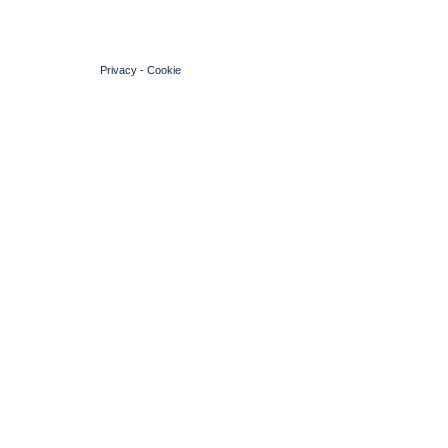
© 2004 Copyright by FIN Veneto - P.Iva 01384031009
Privacy
-
Cookie