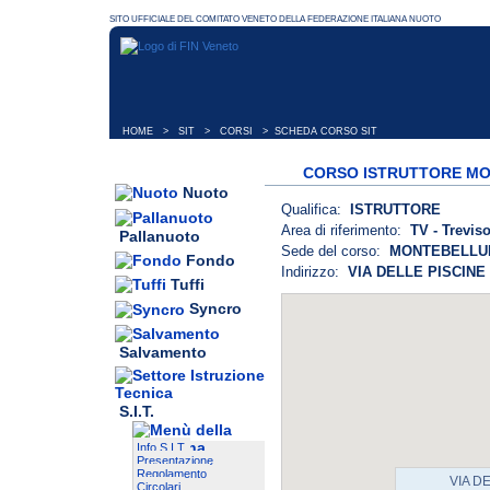
HOME
>
SIT
>
CORSI
> SCHEDA CORSO SIT
CORSO ISTRUTTORE MO
Nuoto
Qualifica:
ISTRUTTORE
Area di riferimento:
TV - Trevis
Pallanuoto
Sede del corso:
MONTEBELLU
Fondo
Indirizzo:
VIA DELLE PISCINE 
Tuffi
Syncro
Salvamento
S.I.T.
Info S.I.T.
Presentazione
Regolamento
VIA D
Circolari