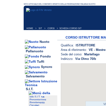
HOME
>
SIT
>
CORSI
> SCHEDA CORSO SIT
CORSO ISTRUTTORE MA
Nuoto
Qualifica:
ISTRUTTORE
Area di riferimento:
VE - Mestre 
Pallanuoto
Sede del corso:
Martellago
Fondo
Indirizzo:
Via Olmo 70/b
Tuffi
Syncro
Salvamento
S.I.T.
Info S.I.T.
Presentazione
Regolamento
V
Circolari