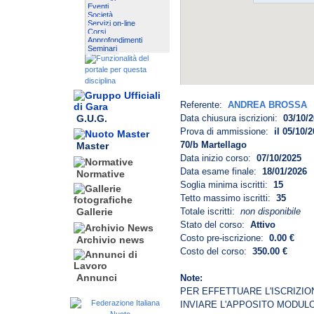
Eventi
Società
Servizi on-line
Corsi
Approfondimenti
Seminari
Referente:
ANDREA BROSSA
G.U.G.
Data chiusura iscrizioni:
03/10/
Prova di ammissione:
il 05/10/
70/b Martellago
Master
Data inizio corso:
07/10/2025
Data esame finale:
18/01/2026
Normative
Soglia minima iscritti:
15
Tetto massimo iscritti:
35
Totale iscritti:
non disponibile
Gallerie
Stato del corso:
Attivo
Costo pre-iscrizione:
0.00 €
Archivio news
Costo del corso:
350.00 €
Annunci
Note:
PER EFFETTUARE L'ISCRIZIO
INVIARE L'APPOSITO MODULO