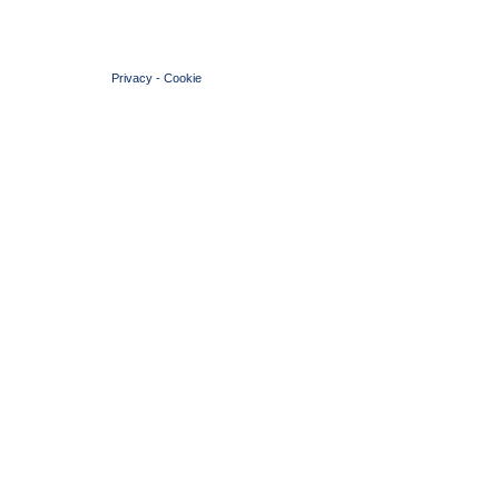
© 2004 Copyright by FIN Veneto - P.Iva 01384031009
Privacy
-
Cookie