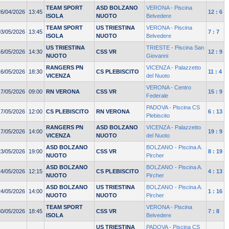
TEAM SPORT
ASD BOLZANO
VERONA - Piscina
26/04/2026
13:45
12 : 6
ISOLA
NUOTO
Belvedere
TEAM SPORT
US TRIESTINA
VERONA - Piscina
03/05/2026
13:45
7 : 7
ISOLA
NUOTO
Belvedere
US TRIESTINA
TRIESTE - Piscina San
16/05/2026
14:30
CSS VR
12 : 9
NUOTO
Giovanni
RANGERS PN
VICENZA - Palazzetto
16/05/2026
18:30
CS PLEBISCITO
11 : 4
VICENZA
del Nuoto
VERONA - Centro
17/05/2026
09:00
RN VERONA
CSS VR
15 : 9
Federale
PADOVA - Piscina CS
17/05/2026
12:00
CS PLEBISCITO
RN VERONA
6 : 13
Plebiscito
RANGERS PN
ASD BOLZANO
VICENZA - Palazzetto
17/05/2026
14:00
19 : 9
VICENZA
NUOTO
del Nuoto
ASD BOLZANO
BOLZANO - Piscina A.
23/05/2026
19:00
CSS VR
8 : 19
NUOTO
Pircher
ASD BOLZANO
BOLZANO - Piscina A.
24/05/2026
12:15
CS PLEBISCITO
4 : 13
NUOTO
Pircher
ASD BOLZANO
US TRIESTINA
BOLZANO - Piscina A.
24/05/2026
14:00
1 : 16
NUOTO
NUOTO
Pircher
TEAM SPORT
VERONA - Piscina
30/05/2026
18:45
CSS VR
7 : 8
ISOLA
Belvedere
US TRIESTINA
PADOVA - Piscina CS