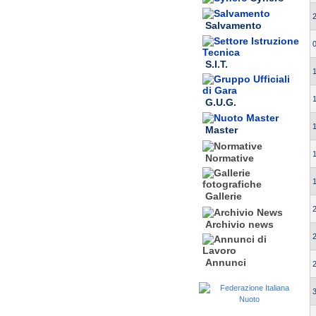
Salvamento
S.I.T.
G.U.G.
Master
Normative
Gallerie
Archivio news
Annunci