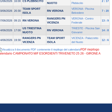
01/06/2026
16:00
CS PLEBISCITO
2 : 17
NUOTO
Plebiscito
TEAM SPORT
VERONA - Piscina
03/06/2026
20:30
RN VERONA
7 : 20
ISOLA
Belvedere
RANGERS PN
VERONA - Centro
07/06/2026
09:15
RN VERONA
13 : 9
VICENZA
Federale
US TRIESTINA
TRIESTE - Piscina San
14/06/2026
17:00
RN VERONA
14 : 8
NUOTO
Giovanni
RANGERS PN
TEAM SPORT
VICENZA - Palazzetto
14/06/2026
19:30
12 : 6
VICENZA
ISOLA
del Nuoto
PDF riepilogo
alendario CAMPIONATO M/F ESORDIENTI TRIVENETO 25 26 - GIRONE A