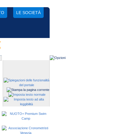
TO
LE SOCIETÀ
-
Gestisci una società?
A
Devi iscrivere i tuoi atleti alle
manifestazioni?