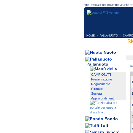
HOME
>
PALLANUOTO
>
CAMPI
Ri
Nuoto
Pallanuoto
P
CAMPIONATI
Presentazione
Regolamento
Circolari
Società
Approfondimenti
Fondo
Tuffi
Syncro