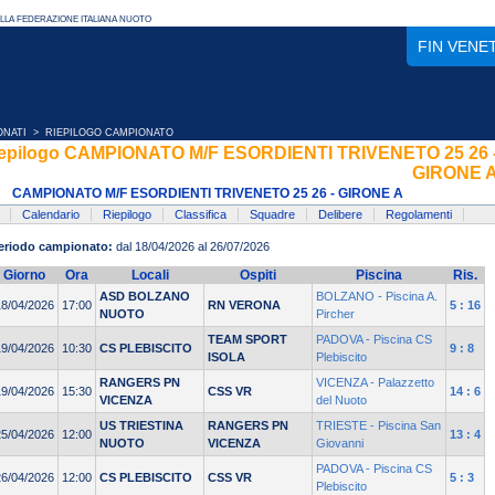
FIN VENE
ONATI
> RIEPILOGO CAMPIONATO
epilogo CAMPIONATO M/F ESORDIENTI TRIVENETO 25 26 
GIRONE 
CAMPIONATO M/F ESORDIENTI TRIVENETO 25 26 - GIRONE A
Calendario
Riepilogo
Classifica
Squadre
Delibere
Regolamenti
eriodo campionato:
dal 18/04/2026 al 26/07/2026
Giorno
Ora
Locali
Ospiti
Piscina
Ris.
ASD BOLZANO
BOLZANO - Piscina A.
18/04/2026
17:00
RN VERONA
5 : 16
NUOTO
Pircher
TEAM SPORT
PADOVA - Piscina CS
19/04/2026
10:30
CS PLEBISCITO
9 : 8
ISOLA
Plebiscito
RANGERS PN
VICENZA - Palazzetto
19/04/2026
15:30
CSS VR
14 : 6
VICENZA
del Nuoto
US TRIESTINA
RANGERS PN
TRIESTE - Piscina San
25/04/2026
12:00
13 : 4
NUOTO
VICENZA
Giovanni
PADOVA - Piscina CS
26/04/2026
12:00
CS PLEBISCITO
CSS VR
5 : 3
Plebiscito