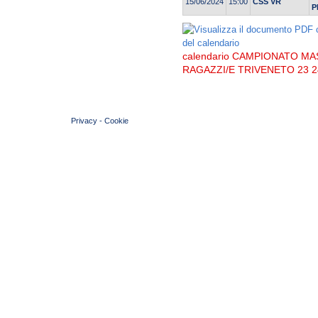
15/06/2024
15:00
CSS VR
P
calendario CAMPIONATO MA
RAGAZZI/E TRIVENETO 23 2
© 2004 Copyright by FIN Veneto - P.Iva 01384031009
Privacy
-
Cookie