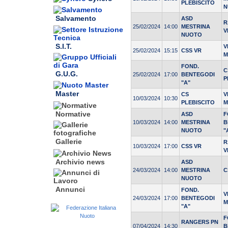
PLEBISCITO
N
Salvamento
ASD
R
25/02/2024
14:00
MESTRINA
V
NUOTO
S.I.T.
V
25/02/2024
15:15
CSS VR
M
FOND.
C
G.U.G.
25/02/2024
17:00
BENTEGODI
P
"A"
Master
CS
V
10/03/2024
10:30
PLEBISCITO
M
Normative
ASD
F
10/03/2024
14:00
MESTRINA
B
NUOTO
"
Gallerie
R
10/03/2024
17:00
CSS VR
V
Archivio news
ASD
24/03/2024
14:00
MESTRINA
C
NUOTO
Annunci
FOND.
V
24/03/2024
17:00
BENTEGODI
M
"A"
F
RANGERS PN
07/04/2024
14:30
B