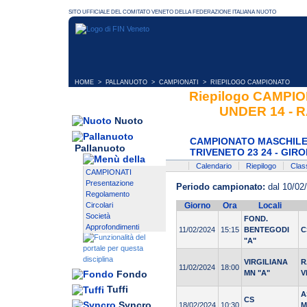
HOME
>
PALLANUOTO
>
CAMPIONATI
> RIEPILOGO CAMPIONATO
Riepilogo CAMPI
UNDER 14 - R
Nuoto
CAMPIONATO MASCHILE/
Pallanuoto
TRIVENETO 23 24 - GIRO
Calendario
Riepilogo
Class
CAMPIONATI
Presentazione
Periodo campionato:
dal 10/02
Regolamento
Circolari
Giorno
Ora
Locali
Società
FOND.
Approfondimenti
11/02/2024
15:15
BENTEGODI
C
"A"
VIRGILIANA
R
11/02/2024
18:00
MN "A"
V
Fondo
Tuffi
A
CS
Syncro
18/02/2024
10:30
M