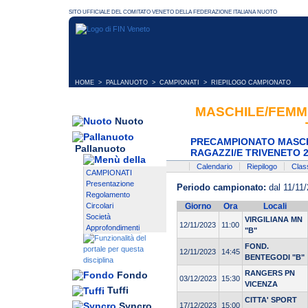
HOME
>
PALLANUOTO
>
CAMPIONATI
> RIEPILOGO CAMPIONATO
MASCHILE/FEMMI
Nuoto
PRECAMPIONATO MASCHI
Pallanuoto
RAGAZZI/E TRIVENETO 2
Calendario
Riepilogo
Class
CAMPIONATI
Presentazione
Periodo campionato:
dal 11/11/
Regolamento
Circolari
Giorno
Ora
Locali
Società
VIRGILIANA MN
12/11/2023
11:00
Approfondimenti
"B"
FOND.
12/11/2023
14:45
BENTEGODI "B"
RANGERS PN
Fondo
03/12/2023
15:30
VICENZA
Tuffi
CITTA' SPORT
Syncro
17/12/2023
15:00