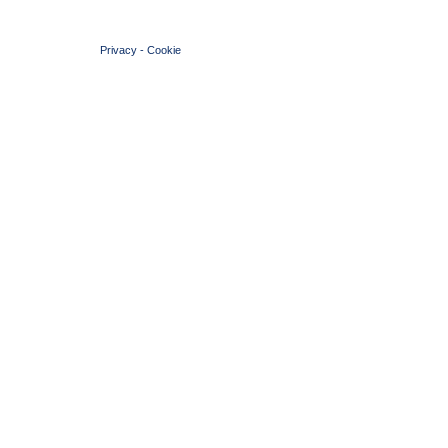
© 2004 Copyright by FIN Veneto - P.Iva 01384031009
Privacy
-
Cookie