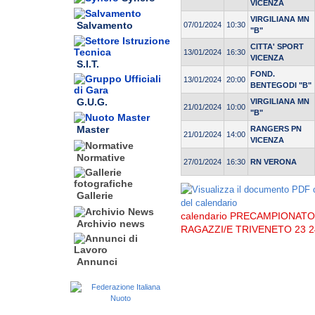
VICENZA
VIRGILIANA MN
Salvamento
07/01/2024
10:30
"B"
CITTA' SPORT
13/01/2024
16:30
VICENZA
S.I.T.
FOND.
13/01/2024
20:00
BENTEGODI "B"
G.U.G.
VIRGILIANA MN
21/01/2024
10:00
"B"
Master
RANGERS PN
21/01/2024
14:00
VICENZA
Normative
27/01/2024
16:30
RN VERONA
Gallerie
calendario PRECAMPIONATO
Archivio news
RAGAZZI/E TRIVENETO 23 2
Annunci