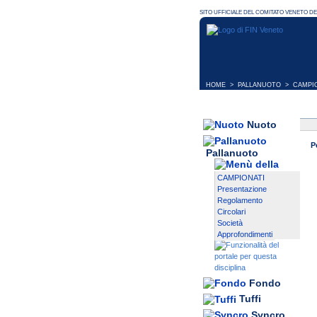
HOME
>
PALLANUOTO
>
CAMPI
Nuoto
P
Pallanuoto
CAMPIONATI
Presentazione
Regolamento
Circolari
Società
Approfondimenti
Fondo
Tuffi
Syncro