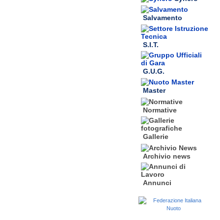
Salvamento
S.I.T.
G.U.G.
Master
Normative
Gallerie
Archivio news
Annunci