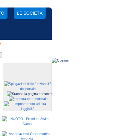
TO
LE SOCIETÀ
o
Gestisci una società?
Devi iscrivere i tuoi atleti alle
manifestazioni?