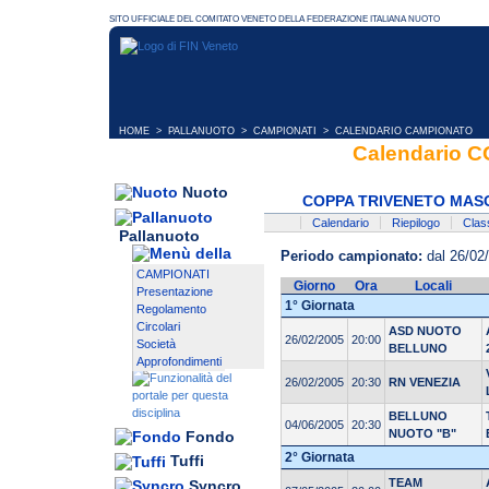
HOME
>
PALLANUOTO
>
CAMPIONATI
> CALENDARIO CAMPIONATO
Calendario 
Nuoto
COPPA TRIVENETO MASC
Calendario
Riepilogo
Class
Pallanuoto
Periodo campionato:
dal 26/02
CAMPIONATI
Giorno
Ora
Locali
Presentazione
1° Giornata
Regolamento
Circolari
ASD NUOTO
26/02/2005
20:00
Società
BELLUNO
Approfondimenti
26/02/2005
20:30
RN VENEZIA
BELLUNO
04/06/2005
20:30
NUOTO "B"
Fondo
2° Giornata
Tuffi
TEAM
Syncro