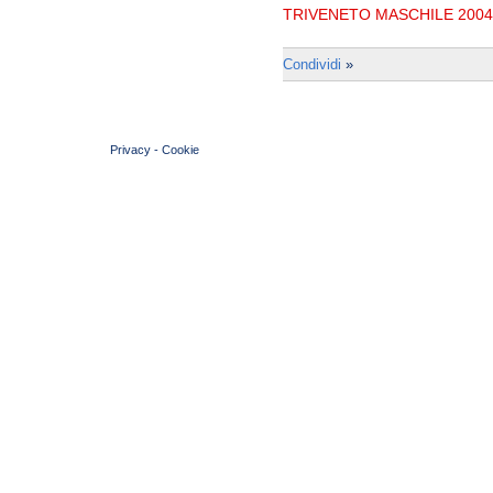
TRIVENETO MASCHILE 2004
Condividi
»
© 2004 Copyright by FIN Veneto - P.Iva 01384031009
Privacy
-
Cookie