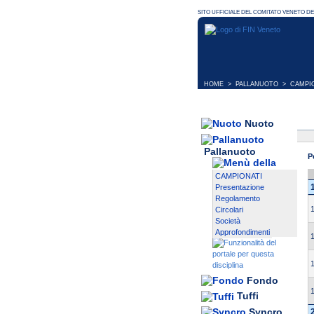
HOME
>
PALLANUOTO
>
CAMPI
Nuoto
Pallanuoto
P
CAMPIONATI
Presentazione
Regolamento
Circolari
Società
Approfondimenti
Fondo
Tuffi
Syncro