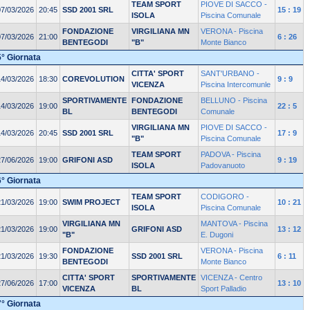
TEAM SPORT
PIOVE DI SACCO -
07/03/2026
20:45
SSD 2001 SRL
15 : 19
ISOLA
Piscina Comunale
FONDAZIONE
VIRGILIANA MN
VERONA - Piscina
07/03/2026
21:00
6 : 26
BENTEGODI
"B"
Monte Bianco
5° Giornata
CITTA' SPORT
SANT'URBANO -
14/03/2026
18:30
COREVOLUTION
9 : 9
VICENZA
Piscina Intercomunle
SPORTIVAMENTE
FONDAZIONE
BELLUNO - Piscina
14/03/2026
19:00
22 : 5
BL
BENTEGODI
Comunale
VIRGILIANA MN
PIOVE DI SACCO -
14/03/2026
20:45
SSD 2001 SRL
17 : 9
"B"
Piscina Comunale
TEAM SPORT
PADOVA - Piscina
27/06/2026
19:00
GRIFONI ASD
9 : 19
ISOLA
Padovanuoto
6° Giornata
TEAM SPORT
CODIGORO -
21/03/2026
19:00
SWIM PROJECT
10 : 21
ISOLA
Piscina Comunale
VIRGILIANA MN
MANTOVA - Piscina
21/03/2026
19:00
GRIFONI ASD
13 : 12
"B"
E. Dugoni
FONDAZIONE
VERONA - Piscina
21/03/2026
19:30
SSD 2001 SRL
6 : 11
BENTEGODI
Monte Bianco
CITTA' SPORT
SPORTIVAMENTE
VICENZA - Centro
27/06/2026
17:00
13 : 10
VICENZA
BL
Sport Palladio
7° Giornata