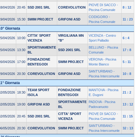
PIOVE DI SACCO -
18/04/2026
20:45
SSD 2001 SRL
COREVOLUTION
8 : 12
Piscina Comunale
CODIGORO -
19/04/2026
15:30
SWIM PROJECT
GRIFONI ASD
11 : 23
Piscina Comunale
10° Giornata
CITTA' SPORT
VIRGILIANA MN
VICENZA - Centro
25/04/2026
10:00
6 : 4
VICENZA
"B"
Sport Palladio
SPORTIVAMENTE
BELLUNO - Piscina
25/04/2026
13:30
SSD 2001 SRL
17 : 8
BL
Comunale
FONDAZIONE
VERONA - Piscina
26/04/2026
17:00
SWIM PROJECT
5 : 11
BENTEGODI
Monte Bianco
SANT'URBANO -
29/04/2026
20:30
COREVOLUTION
GRIFONI ASD
10 : 8
Piscina Intercomunle
11° Giornata
TEAM SPORT
FONDAZIONE
MANTOVA - Piscina
02/05/2026
18:30
21 : 2
ISOLA
BENTEGODI
E. Dugoni
SPORTIVAMENTE
PADOVA - Piscina
02/05/2026
19:00
GRIFONI ASD
13 : 12
BL
Padovanuoto
CITTA' SPORT
PIOVE DI SACCO -
02/05/2026
20:45
SSD 2001 SRL
11 : 15
VICENZA
Piscina Comunale
SANT'URBANO -
06/05/2026
20:30
COREVOLUTION
SWIM PROJECT
32 : 13
Piscina Intercomunle