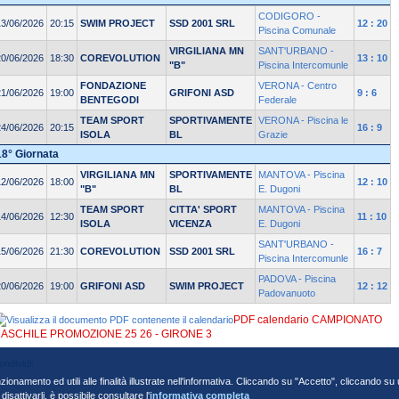
CODIGORO -
13/06/2026
20:15
SWIM PROJECT
SSD 2001 SRL
12 : 20
Piscina Comunale
VIRGILIANA MN
SANT'URBANO -
20/06/2026
18:30
COREVOLUTION
13 : 10
"B"
Piscina Intercomunle
FONDAZIONE
VERONA - Centro
21/06/2026
19:00
GRIFONI ASD
9 : 6
BENTEGODI
Federale
TEAM SPORT
SPORTIVAMENTE
VERONA - Piscina le
24/06/2026
20:15
16 : 9
ISOLA
BL
Grazie
18° Giornata
VIRGILIANA MN
SPORTIVAMENTE
MANTOVA - Piscina
12/06/2026
18:00
12 : 10
"B"
BL
E. Dugoni
TEAM SPORT
CITTA' SPORT
MANTOVA - Piscina
14/06/2026
12:30
11 : 10
ISOLA
VICENZA
E. Dugoni
SANT'URBANO -
15/06/2026
21:30
COREVOLUTION
SSD 2001 SRL
16 : 7
Piscina Intercomunle
PADOVA - Piscina
20/06/2026
19:00
GRIFONI ASD
SWIM PROJECT
12 : 12
Padovanuoto
PDF calendario CAMPIONATO
ASCHILE PROMOZIONE 25 26 - GIRONE 3
nzionamento ed utili alle finalità illustrate nell'informativa. Cliccando su "Accetto", cliccando s
sattivarli, è possibile consultare l'
informativa completa