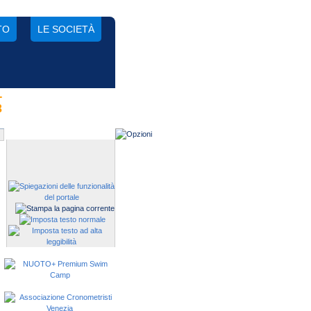
TO
LE SOCIETÀ
-
Gestisci una società?
3
Devi iscrivere i tuoi atleti alle
manifestazioni?