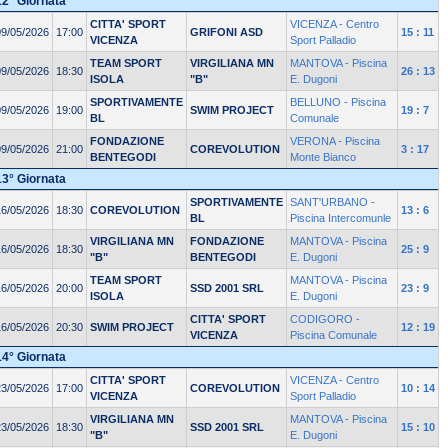
12° Giornata
CITTA' SPORT
VICENZA - Centro
09/05/2026
17:00
GRIFONI ASD
15 : 11
VICENZA
Sport Palladio
TEAM SPORT
VIRGILIANA MN
MANTOVA - Piscina
09/05/2026
18:30
26 : 13
ISOLA
"B"
E. Dugoni
SPORTIVAMENTE
BELLUNO - Piscina
09/05/2026
19:00
SWIM PROJECT
19 : 7
BL
Comunale
FONDAZIONE
VERONA - Piscina
09/05/2026
21:00
COREVOLUTION
3 : 17
BENTEGODI
Monte Bianco
13° Giornata
SPORTIVAMENTE
SANT'URBANO -
16/05/2026
18:30
COREVOLUTION
13 : 6
BL
Piscina Intercomunle
VIRGILIANA MN
FONDAZIONE
MANTOVA - Piscina
16/05/2026
18:30
25 : 9
"B"
BENTEGODI
E. Dugoni
TEAM SPORT
MANTOVA - Piscina
16/05/2026
20:00
SSD 2001 SRL
23 : 9
ISOLA
E. Dugoni
CITTA' SPORT
CODIGORO -
16/05/2026
20:30
SWIM PROJECT
12 : 19
VICENZA
Piscina Comunale
14° Giornata
CITTA' SPORT
VICENZA - Centro
23/05/2026
17:00
COREVOLUTION
10 : 14
VICENZA
Sport Palladio
VIRGILIANA MN
MANTOVA - Piscina
23/05/2026
18:30
SSD 2001 SRL
15 : 10
"B"
E. Dugoni