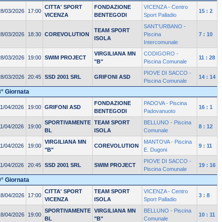
CITTA' SPORT
FONDAZIONE
VICENZA - Centro
28/03/2026
17:00
15 : 2
VICENZA
BENTEGODI
Sport Palladio
SANT'URBANO -
TEAM SPORT
28/03/2026
18:30
COREVOLUTION
Piscina
7 : 10
ISOLA
Intercomunale
VIRGILIANA MN
CODIGORO -
28/03/2026
19:00
SWIM PROJECT
11 : 28
"B"
Piscina Comunale
PIOVE DI SACCO -
28/03/2026
20:45
SSD 2001 SRL
GRIFONI ASD
14 : 14
Piscina Comunale
8° Giornata
FONDAZIONE
PADOVA - Piscina
11/04/2026
19:00
GRIFONI ASD
16 : 1
BENTEGODI
Padovanuoto
SPORTIVAMENTE
TEAM SPORT
BELLUNO - Piscina
11/04/2026
19:00
8 : 12
BL
ISOLA
Comunale
VIRGILIANA MN
MANTOVA - Piscina
11/04/2026
19:00
COREVOLUTION
9 : 11
"B"
E. Dugoni
PIOVE DI SACCO -
11/04/2026
20:45
SSD 2001 SRL
SWIM PROJECT
19 : 16
Piscina Comunale
9° Giornata
CITTA' SPORT
TEAM SPORT
VICENZA - Centro
18/04/2026
17:00
3 : 8
VICENZA
ISOLA
Sport Palladio
SPORTIVAMENTE
VIRGILIANA MN
BELLUNO - Piscina
18/04/2026
19:00
10 : 11
BL
"B"
Comunale