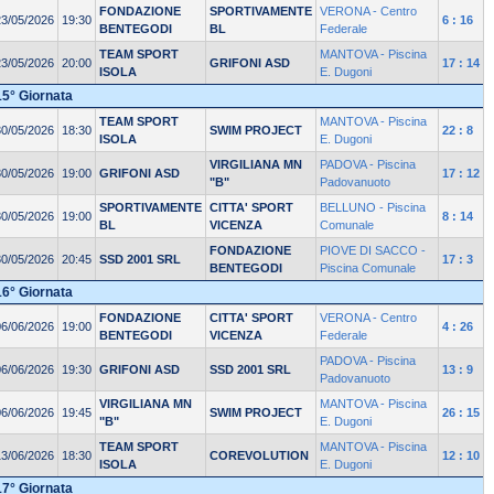
FONDAZIONE
SPORTIVAMENTE
VERONA - Centro
23/05/2026
19:30
6 : 16
BENTEGODI
BL
Federale
TEAM SPORT
MANTOVA - Piscina
23/05/2026
20:00
GRIFONI ASD
17 : 14
ISOLA
E. Dugoni
15° Giornata
TEAM SPORT
MANTOVA - Piscina
30/05/2026
18:30
SWIM PROJECT
22 : 8
ISOLA
E. Dugoni
VIRGILIANA MN
PADOVA - Piscina
30/05/2026
19:00
GRIFONI ASD
17 : 12
"B"
Padovanuoto
SPORTIVAMENTE
CITTA' SPORT
BELLUNO - Piscina
30/05/2026
19:00
8 : 14
BL
VICENZA
Comunale
FONDAZIONE
PIOVE DI SACCO -
30/05/2026
20:45
SSD 2001 SRL
17 : 3
BENTEGODI
Piscina Comunale
16° Giornata
FONDAZIONE
CITTA' SPORT
VERONA - Centro
06/06/2026
19:00
4 : 26
BENTEGODI
VICENZA
Federale
PADOVA - Piscina
06/06/2026
19:30
GRIFONI ASD
SSD 2001 SRL
13 : 9
Padovanuoto
VIRGILIANA MN
MANTOVA - Piscina
06/06/2026
19:45
SWIM PROJECT
26 : 15
"B"
E. Dugoni
TEAM SPORT
MANTOVA - Piscina
13/06/2026
18:30
COREVOLUTION
12 : 10
ISOLA
E. Dugoni
17° Giornata