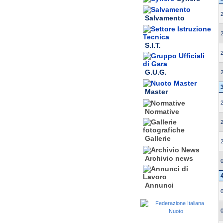
Salvamento
S.I.T.
G.U.G.
Master
Normative
Gallerie
Archivio news
Annunci