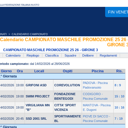
FIN VENE
ONATI
> CALENDARIO CAMPIONATO
Calendario CAMPIONATO MASCHILE PROMOZIONE 25 26 
GIRONE 
CAMPIONATO MASCHILE PROMOZIONE 25 26 - GIRONE 3
Calendario
Riepilogo
Classifica
Squadre
Delibere
Regolamenti
eriodo campionato:
dal 14/02/2026 al 28/06/2026
Giorno
Ora
Locali
Ospiti
Piscina
Ris.
1° Giornata
PADOVA - Piscina
14/02/2026
19:00
GRIFONI ASD
COREVOLUTION
8 : 9
Padovanuoto
FONDAZIONE
CODIGORO -
14/02/2026
19:00
SWIM PROJECT
15 : 10
BENTEGODI
Piscina Comunale
VIRGILIANA MN
CITTA' SPORT
MANTOVA - Piscina
14/02/2026
19:00
10 : 16
"B"
VICENZA
E. Dugoni
SPORTIVAMENTE
PIOVE DI SACCO -
14/02/2026
20:45
SSD 2001 SRL
7 : 19
BL
Piscina Comunale
2° Giornata