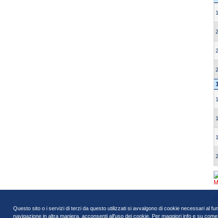
M
Questo sito o i servizi di terzi da questo utilizzati si avvalgono di cookie necessari al fu
navigazione in altra maniera, acconsenti all'uso dei cookie. Per maggiori info e su come di