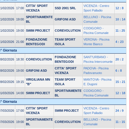
CITTA' SPORT
VICENZA - Centro
21/02/2026
17:00
SSD 2001 SRL
12 : 8
VICENZA
Sport Palladio
SPORTIVAMENTE
BELLUNO - Piscina
21/02/2026
19:00
GRIFONI ASD
10 : 14
BL
Comunale
CODIGORO -
21/02/2026
19:00
SWIM PROJECT
COREVOLUTION
11 : 25
Piscina Comunale
FONDAZIONE
TEAM SPORT
VERONA - Piscina
21/02/2026
21:00
4 : 23
BENTEGODI
ISOLA
Monte Bianco
3° Giornata
FONDAZIONE
SANT'URBANO -
28/02/2026
18:30
COREVOLUTION
20 : 2
BENTEGODI
Piscina Intercomunle
CITTA' SPORT
PADOVA - Piscina
28/02/2026
19:00
GRIFONI ASD
6 : 8
VICENZA
Padovanuoto
VIRGILIANA MN
TEAM SPORT
MANTOVA - Piscina
28/02/2026
19:15
15 : 21
"B"
ISOLA
E. Dugoni
SPORTIVAMENTE
CODIGORO -
01/03/2026
14:00
SWIM PROJECT
12 : 18
BL
Piscina Comunale
4° Giornata
CITTA' SPORT
VICENZA - Centro
07/03/2026
17:00
SWIM PROJECT
24 : 9
VICENZA
Sport Palladio
SPORTIVAMENTE
BELLUNO - Piscina
07/03/2026
19:00
COREVOLUTION
11 : 15
BL
Comunale