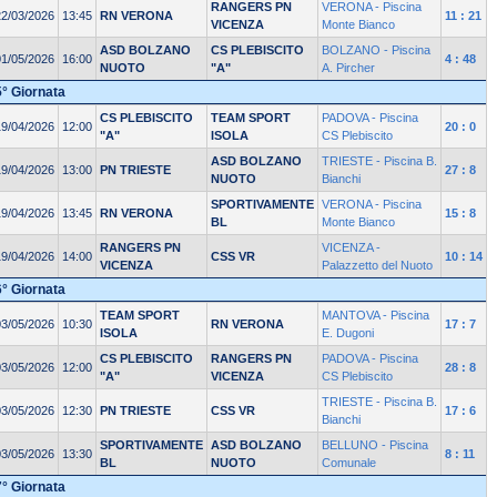
RANGERS PN
VERONA - Piscina
22/03/2026
13:45
RN VERONA
11 : 21
VICENZA
Monte Bianco
ASD BOLZANO
CS PLEBISCITO
BOLZANO - Piscina
01/05/2026
16:00
4 : 48
NUOTO
"A"
A. Pircher
5° Giornata
CS PLEBISCITO
TEAM SPORT
PADOVA - Piscina
19/04/2026
12:00
20 : 0
"A"
ISOLA
CS Plebiscito
ASD BOLZANO
TRIESTE - Piscina B.
19/04/2026
13:00
PN TRIESTE
27 : 8
NUOTO
Bianchi
SPORTIVAMENTE
VERONA - Piscina
19/04/2026
13:45
RN VERONA
15 : 8
BL
Monte Bianco
RANGERS PN
VICENZA -
19/04/2026
14:00
CSS VR
10 : 14
VICENZA
Palazzetto del Nuoto
6° Giornata
TEAM SPORT
MANTOVA - Piscina
03/05/2026
10:30
RN VERONA
17 : 7
ISOLA
E. Dugoni
CS PLEBISCITO
RANGERS PN
PADOVA - Piscina
03/05/2026
12:00
28 : 8
"A"
VICENZA
CS Plebiscito
TRIESTE - Piscina B.
03/05/2026
12:30
PN TRIESTE
CSS VR
17 : 6
Bianchi
SPORTIVAMENTE
ASD BOLZANO
BELLUNO - Piscina
03/05/2026
13:30
8 : 11
BL
NUOTO
Comunale
7° Giornata