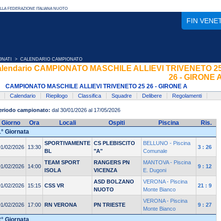
FIN VENE
ONATI
> CALENDARIO CAMPIONATO
alendario CAMPIONATO MASCHILE ALLIEVI TRIVENETO 2
26 - GIRONE 
CAMPIONATO MASCHILE ALLIEVI TRIVENETO 25 26 - GIRONE A
Calendario
Riepilogo
Classifica
Squadre
Delibere
Regolamenti
eriodo campionato:
dal 30/01/2026 al 17/05/2026
Giorno
Ora
Locali
Ospiti
Piscina
Ris.
1° Giornata
SPORTIVAMENTE
CS PLEBISCITO
BELLUNO - Piscina
01/02/2026
13:30
3 : 26
BL
"A"
Comunale
TEAM SPORT
RANGERS PN
MANTOVA - Piscina
01/02/2026
14:00
9 : 12
ISOLA
VICENZA
E. Dugoni
ASD BOLZANO
VERONA - Piscina
01/02/2026
15:15
CSS VR
21 : 9
NUOTO
Monte Bianco
VERONA - Piscina
01/02/2026
17:00
RN VERONA
PN TRIESTE
9 : 27
Monte Bianco
2° Giornata