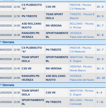
CS PLEBISCITO
PADOVA - Piscina
15/02/2026
12:00
CSS VR
19 : 8
"A"
CS Plebiscito
TEAM SPORT
TRIESTE - Piscina B.
15/02/2026
12:30
PN TRIESTE
24 : 5
ISOLA
Bianchi
ASD BOLZANO
BOLZANO - Piscina
15/02/2026
14:00
RN VERONA
15 : 7
NUOTO
A. Pircher
RANGERS PN
SPORTIVAMENTE
VICENZA -
15/02/2026
15:30
32 : 8
VICENZA
BL
Palazzetto del Nuoto
3° Giornata
CS PLEBISCITO
PADOVA - Piscina
08/03/2026
12:00
PN TRIESTE
14 : 7
"A"
CS Plebiscito
TEAM SPORT
SPORTIVAMENTE
MANTOVA - Piscina
08/03/2026
12:15
15 : 5
ISOLA
BL
E. Dugoni
VERONA - Piscina
08/03/2026
13:45
CSS VR
RN VERONA
16 : 4
Monte Bianco
RANGERS PN
ASD BOLZANO
VICENZA -
08/03/2026
14:00
22 : 10
VICENZA
NUOTO
Palazzetto del Nuoto
4° Giornata
TEAM SPORT
MANTOVA - Piscina
22/03/2026
10:30
CSS VR
9 : 4
ISOLA
E. Dugoni
SPORTIVAMENTE
BELLUNO - Piscina
22/03/2026
13:30
PN TRIESTE
7 : 21
BL
Comunale