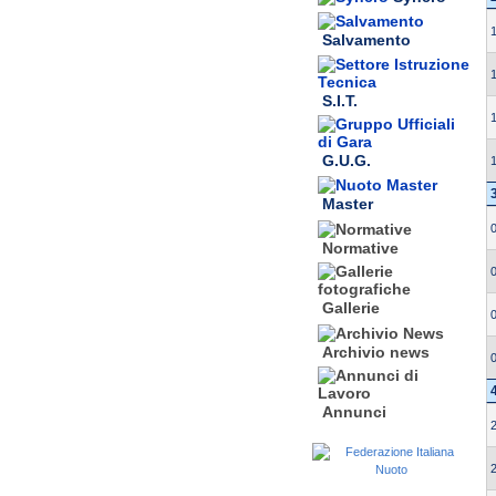
Salvamento
S.I.T.
G.U.G.
Master
Normative
Gallerie
Archivio news
Annunci