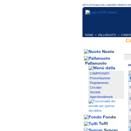
HOME
>
PALLANUOTO
>
CAMPI
C
Nuoto
Pallanuoto
P
CAMPIONATI
Presentazione
Regolamento
Circolari
Società
Approfondimenti
Fondo
Tuffi
Syncro