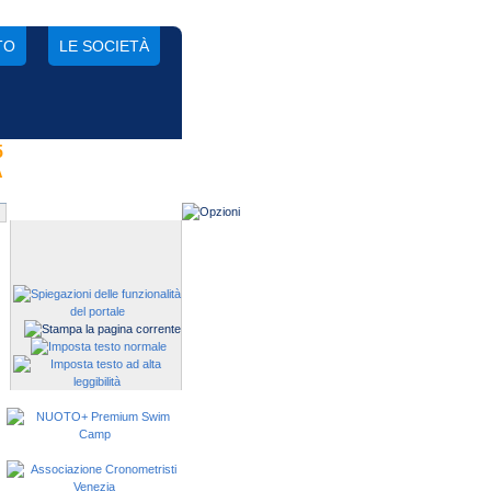
TO
LE SOCIETÀ
5
Gestisci una società?
A
Devi iscrivere i tuoi atleti alle
manifestazioni?