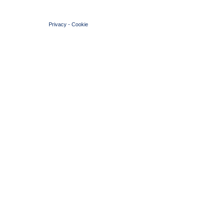
© 2004 Copyright by FIN Veneto - P.Iva 01384031009
Privacy
-
Cookie