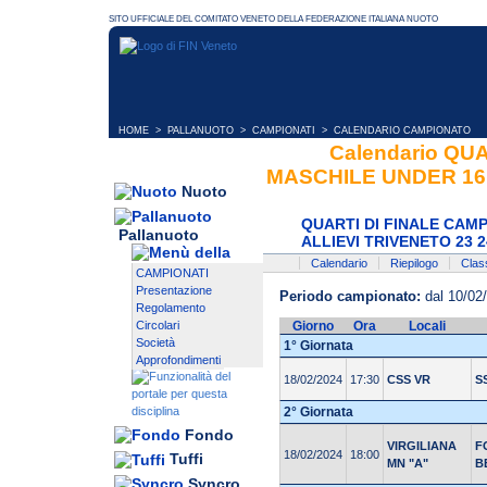
HOME
>
PALLANUOTO
>
CAMPIONATI
> CALENDARIO CAMPIONATO
Calendario QU
MASCHILE UNDER 16 -
Nuoto
QUARTI DI FINALE CAM
Pallanuoto
ALLIEVI TRIVENETO 23 2
Calendario
Riepilogo
Class
CAMPIONATI
Presentazione
Periodo campionato:
dal 10/02
Regolamento
Circolari
Giorno
Ora
Locali
Società
1° Giornata
Approfondimenti
18/02/2024
17:30
CSS VR
S
2° Giornata
Fondo
VIRGILIANA
F
18/02/2024
18:00
Tuffi
MN "A"
B
Syncro