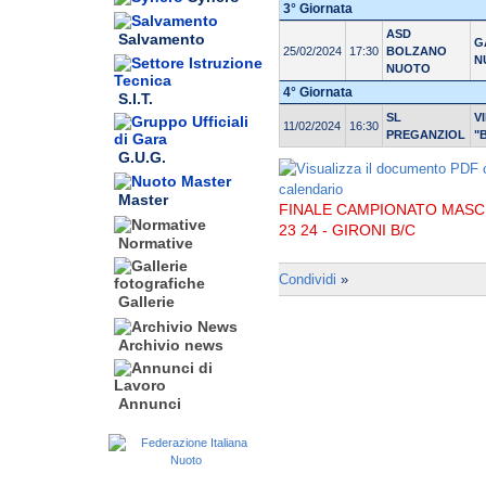
3° Giornata
ASD
Salvamento
G
25/02/2024
17:30
BOLZANO
N
NUOTO
4° Giornata
S.I.T.
SL
V
11/02/2024
16:30
PREGANZIOL
"
G.U.G.
Master
FINALE CAMPIONATO MASCH
23 24 - GIRONI B/C
Normative
Condividi
»
Gallerie
Archivio news
Annunci