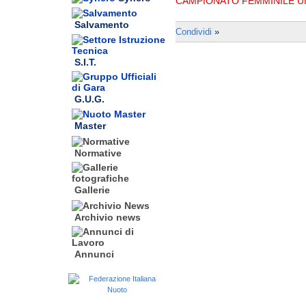
CAMPIONATO FEMMINILE UN
Salvamento
Condividi
»
S.I.T.
G.U.G.
Master
Normative
Gallerie
Archivio news
Annunci