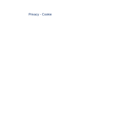
© 2004 Copyright by FIN Veneto - P.Iva 01384031009
Privacy
-
Cookie