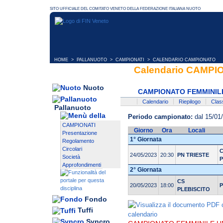
HOME
>
PALLANUOTO
>
CAMPIONATI
> CALENDARIO CAMPIONATO
Calendario CAMP
Nuoto
CAMPIONATO FEMMINILE
Calendario
Riepilogo
Class
Pallanuoto
Periodo campionato:
dal 15/01
CAMPIONATI
Giorno
Ora
Locali
Presentazione
1° Giornata
Regolamento
Circolari
24/05/2023
20:30
PN TRIESTE
Società
P
Approfondimenti
2° Giornata
CS
20/05/2023
18:00
P
PLEBISCITO
Fondo
Tuffi
Syncro