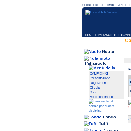
HOME
>
PALLANUOTO
>
CAMPI
Ca
Nuoto
Pallanuoto
P
CAMPIONATI
Presentazione
Regolamento
Circolari
Società
Approfondimenti
C
Fondo
C
Tuffi
Syncro