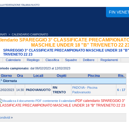
FIN VENE
ONATI
> CALENDARIO CAMPIONATO
lendario SPAREGGIO 3° CLASSIFICATE PRECAMPIONAT
MASCHILE UNDER 18 "B" TRIVENETO 22 2
SPAREGGIO 3° CLASSIFICATE PRECAMPIONATO MASCHILE UNDER 18 "B
TRIVENETO 22 23
Calendario
Riepilogo
Classifica
Squadre
Delibere
Regolamenti
eriodo campionato:
dal 06/02/2023 al 12/02/2023
Giorno
Ora
Locali
Ospiti
Piscina
Ris.
1° Giornata
RN
PADOVA - Piscina
12/02/2023
14:30
PADOVANUOTO
6 : 17
TRENTO
Padovanuoto
PDF calendario SPAREGGIO 3°
LASSIFICATE PRECAMPIONATO MASCHILE UNDER 18 "B" TRIVENETO 22 23
ondividi
»