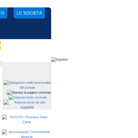
TO
LE SOCIETÀ
O
Gestisci una società?
3
Devi iscrivere i tuoi atleti alle
manifestazioni?
"