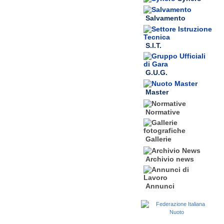
Salvamento
S.I.T.
G.U.G.
Master
Normative
Gallerie
Archivio news
Annunci