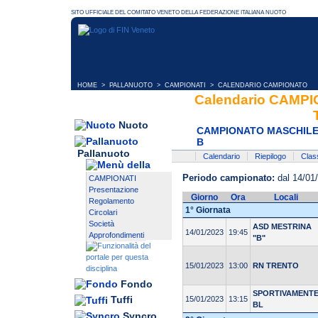
HOME
>
PALLANUOTO
>
CAMPIONATI
> CALENDARIO CAMPIONATO
Calendario CAMP
Nuoto
CAMPIONATO MASCHILE 
B
Pallanuoto
Calendario
Riepilogo
Class
Periodo campionato:
dal 14/01
CAMPIONATI
Presentazione
Giorno
Ora
Locali
Regolamento
1° Giornata
Circolari
Società
ASD MESTRINA
14/01/2023
19:45
Approfondimenti
"B"
15/01/2023
13:00
RN TRENTO
Fondo
SPORTIVAMENT
Tuffi
15/01/2023
13:15
BL
Syncro