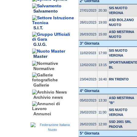
2° Giornata
SIS NUOTO
27/01/2023
20:30
Salvamento
VERONA
ASD BOLZANO
28/01/2023
19:00
NUOTO
S.I.T.
ASD MESTRINA
26/03/2023
15:00
NUOTO
3° Giornata
G.U.G.
SIS NUOTO
11/02/2023
17:00
VERONA
Master
SPORTIVAMENT
12/02/2023
13:15
BL
Normative
23/04/2023
16:40
RN TRENTO
Gallerie
4° Giornata
Archivio news
ASD MESTRINA
05/02/2023
13:30
"B"
SIS NUOTO
26/02/2023
11:00
Annunci
VERONA
SSD 2001 SRL
26/02/2023
12:00
PADOVA
5° Giornata