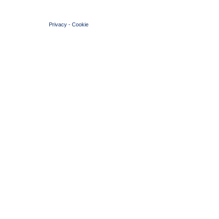
© 2004 Copyright by FIN Veneto - P.Iva 01384031009
Privacy
-
Cookie