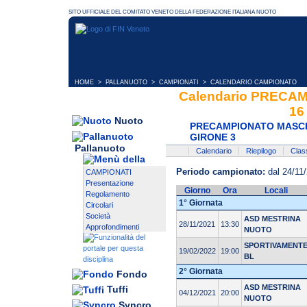
HOME
>
PALLANUOTO
>
CAMPIONATI
> CALENDARIO CAMPIONATO
Calendario PREC
16
Nuoto
PRECAMPIONATO MASCHI
GIRONE 3
Pallanuoto
Calendario
Riepilogo
Class
Periodo campionato:
dal 24/11/
CAMPIONATI
Presentazione
Giorno
Ora
Locali
Regolamento
1° Giornata
Circolari
Società
ASD MESTRINA
28/11/2021
13:30
Approfondimenti
NUOTO
SPORTIVAMENT
19/02/2022
19:00
BL
2° Giornata
Fondo
ASD MESTRINA
Tuffi
04/12/2021
20:00
NUOTO
Syncro