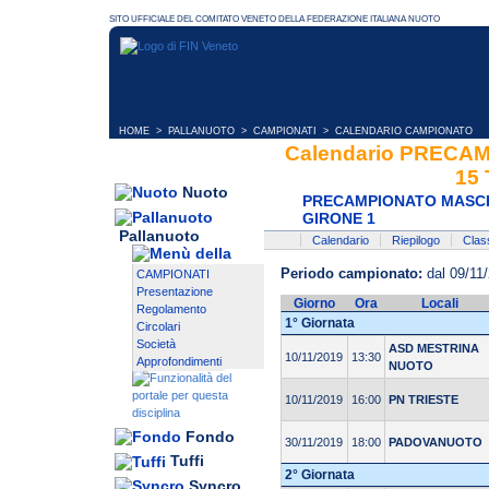
HOME
>
PALLANUOTO
>
CAMPIONATI
> CALENDARIO CAMPIONATO
Calendario PREC
15
Nuoto
PRECAMPIONATO MASCHI
GIRONE 1
Pallanuoto
Calendario
Riepilogo
Class
Periodo campionato:
dal 09/11/
CAMPIONATI
Presentazione
Giorno
Ora
Locali
Regolamento
1° Giornata
Circolari
Società
ASD MESTRINA
10/11/2019
13:30
Approfondimenti
NUOTO
10/11/2019
16:00
PN TRIESTE
Fondo
30/11/2019
18:00
PADOVANUOTO
Tuffi
2° Giornata
Syncro