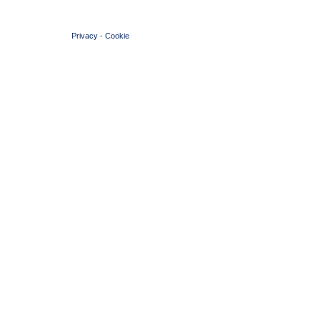
© 2004 Copyright by FIN Veneto - P.Iva 01384031009
Privacy
-
Cookie