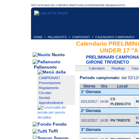
HOME
>
PALLANUOTO
>
CAMPIONATI
> CALENDARIO CAMPIONATO
Calendario PRELIMI
UNDER 17 "A
Nuoto
PRELIMINARI CAMPIONAT
GIRONE TRIVENETO
Pallanuoto
Calendario
Riepilogo
Class
Periodo campionato:
dal 02/12
CAMPIONATI
Presentazione
Giorno
Ora
Locali
Regolamento
1° Giornata
Circolari
Società
CS
03/12/2017
14:00
R
Approfondimenti
PLEBISCITO
2° Giornata
C
10/12/2017
14:00
PN TRIESTE
P
Fondo
3° Giornata
Tuffi
Syncro