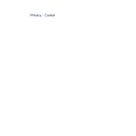
© 2004 Copyright by FIN Veneto - P.Iva 01384031009
Privacy
-
Cookie