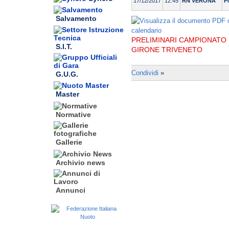
17/12/2017
12:45
RN VERONA
P
Salvamento
PRELIMINARI CAMPIONATO M
S.I.T.
GIRONE TRIVENETO
Condividi
»
G.U.G.
Master
Normative
Gallerie
Archivio news
Annunci