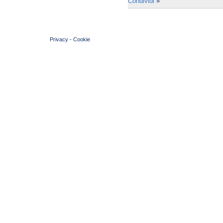
Condividi
»
© 2004 Copyright by FIN Veneto - P.Iva 01384031009
Privacy
-
Cookie