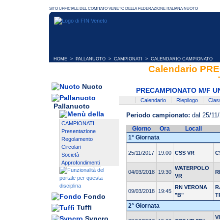
HOME
>
PALLANUOTO
>
CAMPIONATI
> CALENDARIO CAMPIONATO
Calendario PR
Nuoto
PRECAMPIONATO M/F UND
Calendario
Riepilogo
Class
Pallanuoto
Periodo campionato:
dal 25/11/
CAMPIONATI
Giorno
Ora
Locali
Presentazione
1° Giornata
Regolamento
Circolari
25/11/2017
19:00
CSS VR
C
Società
Approfondimenti
WATERPOLO
04/03/2018
19:30
R
VR
RN VERONA
R
09/03/2018
19:45
"B"
T
Fondo
2° Giornata
Tuffi
V
Syncro