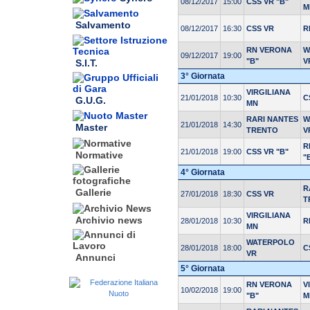
08/12/2017
15:00
CSS VR "B"
M
Salvamento
08/12/2017
16:30
CSS VR
R
RN VERONA
W
09/12/2017
19:00
"B"
V
S.I.T.
3° Giornata
VIRGILIANA
21/01/2018
10:30
C
G.U.G.
MN
RARI NANTES
W
21/01/2018
14:30
Master
TRENTO
V
R
21/01/2018
19:00
CSS VR "B"
Normative
"
4° Giornata
R
Gallerie
27/01/2018
18:30
CSS VR
T
VIRGILIANA
Archivio news
28/01/2018
10:30
R
MN
WATERPOLO
28/01/2018
18:00
C
VR
Annunci
5° Giornata
RN VERONA
V
10/02/2018
19:00
"B"
M