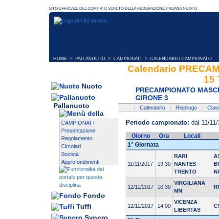
HOME
>
PALLANUOTO
>
CAMPIONATI
> CALENDARIO CAMPIONATO
Calendario PREC
15
Nuoto
PRECAMPIONATO MASCHI
GIRONE 3
Pallanuoto
Calendario
Riepilogo
Class
Periodo campionato:
dal 11/11/
CAMPIONATI
Presentazione
Giorno
Ora
Locali
Regolamento
1° Giornata
Circolari
Società
RARI
A
Approfondimenti
11/11/2017
19:30
NANTES
B
TRENTO
N
VIRGILIANA
12/11/2017
10:30
R
MN
Fondo
VICENZA
Tuffi
12/11/2017
14:00
C
LIBERTAS
Syncro