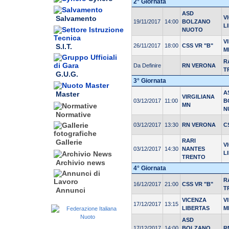
2° Giornata
ASD
V
Salvamento
19/11/2017
14:00
BOLZANO
L
NUOTO
V
S.I.T.
26/11/2017
18:00
CSS VR "B"
M
R
Da Definire
RN VERONA
T
G.U.G.
3° Giornata
A
Master
VIRGILIANA
03/12/2017
11:00
B
MN
N
Normative
03/12/2017
13:30
RN VERONA
C
RARI
Gallerie
V
03/12/2017
14:30
NANTES
L
TRENTO
Archivio news
4° Giornata
R
16/12/2017
21:00
CSS VR "B"
T
Annunci
VICENZA
V
17/12/2017
13:15
LIBERTAS
M
ASD
17/12/2017
14:00
BOLZANO
R