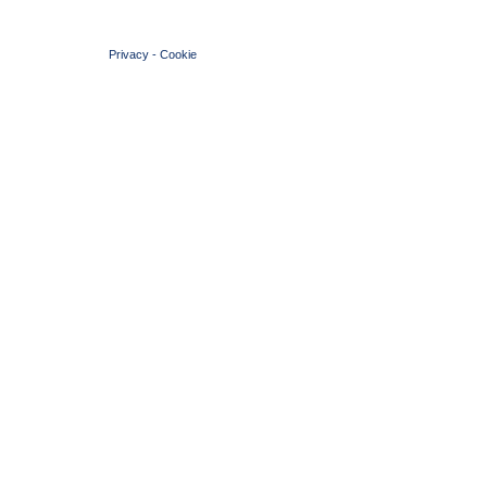
© 2004 Copyright by FIN Veneto - P.Iva 01384031009
Privacy
-
Cookie