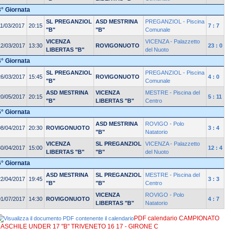
3° Giornata
SL PREGANZIOL
ASD MESTRINA
PREGANZIOL - Piscina
11/03/2017
20:15
7 : 7
"B"
"B"
Comunale
VICENZA
VICENZA - Palazzetto
12/03/2017
13:30
ROVIGONUOTO
23 : 0
LIBERTAS "B"
del Nuoto
4° Giornata
SL PREGANZIOL
PREGANZIOL - Piscina
26/03/2017
15:45
ROVIGONUOTO
4 : 0
"B"
Comunale
ASD MESTRINA
VICENZA
MESTRE - Piscina del
20/05/2017
20:15
5 : 11
"B"
LIBERTAS "B"
Centro
5° Giornata
ASD MESTRINA
ROVIGO - Polo
08/04/2017
20:30
ROVIGONUOTO
3 : 4
"B"
Natatorio
VICENZA
SL PREGANZIOL
VICENZA - Palazzetto
30/04/2017
15:00
12 : 4
LIBERTAS "B"
"B"
del Nuoto
6° Giornata
ASD MESTRINA
SL PREGANZIOL
MESTRE - Piscina del
22/04/2017
19:45
3 : 3
"B"
"B"
Centro
VICENZA
ROVIGO - Polo
01/07/2017
14:30
ROVIGONUOTO
4 : 7
LIBERTAS "B"
Natatorio
PDF calendario CAMPIONATO
ASCHILE UNDER 17 "B" TRIVENETO 16 17 - GIRONE C