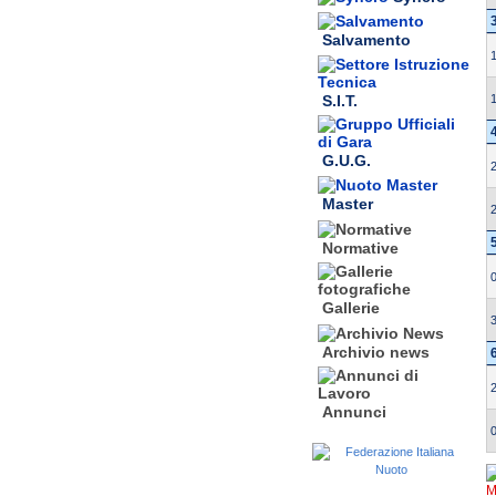
Salvamento
S.I.T.
G.U.G.
Master
Normative
Gallerie
Archivio news
Annunci
M