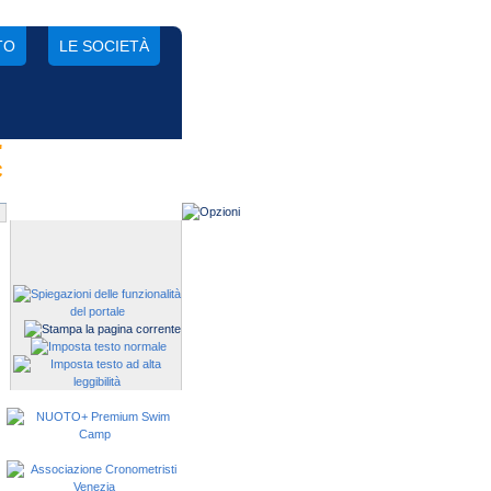
TO
LE SOCIETÀ
"
Gestisci una società?
C
Devi iscrivere i tuoi atleti alle
manifestazioni?