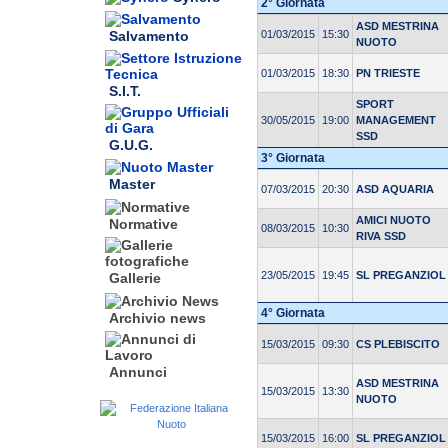
2° Giornata
ASD MESTRINA
01/03/2015
15:30
Salvamento
NUOTO
01/03/2015
18:30
PN TRIESTE
S.I.T.
SPORT
30/05/2015
19:00
MANAGEMENT
SSD
G.U.G.
3° Giornata
Master
07/03/2015
20:30
ASD AQUARIA
AMICI NUOTO
Normative
08/03/2015
10:30
RIVA SSD
23/05/2015
19:45
SL PREGANZIOL
Gallerie
4° Giornata
Archivio news
15/03/2015
09:30
CS PLEBISCITO
Annunci
ASD MESTRINA
15/03/2015
13:30
NUOTO
15/03/2015
16:00
SL PREGANZIOL