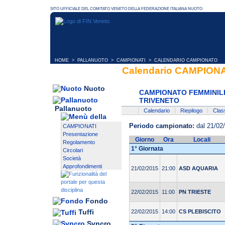
HOME
>
PALLANUOTO
>
CAMPIONATI
> CALENDARIO CAMPIONATO
Calendario CAMPIONA
Nuoto
CAMPIONATO FEMMINILE 
TRIVENETO
Pallanuoto
Calendario
Riepilogo
Class
Periodo campionato:
dal 21/02
CAMPIONATI
Presentazione
Giorno
Ora
Locali
Regolamento
1° Giornata
Circolari
Società
Approfondimenti
21/02/2015
21:00
ASD AQUARIA
22/02/2015
11:00
PN TRIESTE
Fondo
Tuffi
22/02/2015
14:00
CS PLEBISCITO
Syncro