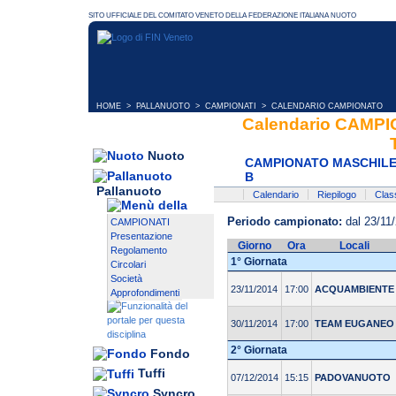
HOME
>
PALLANUOTO
>
CAMPIONATI
> CALENDARIO CAMPIONATO
Calendario CAMP
Nuoto
CAMPIONATO MASCHILE 
B
Pallanuoto
Calendario
Riepilogo
Class
Periodo campionato:
dal 23/11/
CAMPIONATI
Presentazione
Giorno
Ora
Locali
Regolamento
1° Giornata
Circolari
Società
23/11/2014
17:00
ACQUAMBIENTE
Approfondimenti
30/11/2014
17:00
TEAM EUGANEO
2° Giornata
Fondo
Tuffi
07/12/2014
15:15
PADOVANUOTO
Syncro