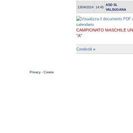
ASD SL
13/04/2014
14:45
VALSUGANA
CAMPIONATO MASCHILE UND
"A"
Condividi
»
© 2004 Copyright by FIN Veneto - P.Iva 01384031009
Privacy
-
Cookie