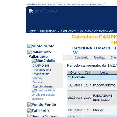
HOME
>
PALLANUOTO
>
CAMPIONATI
> CALENDARIO CAMPIONATO
Calendario CAMP
TR
Nuoto
CAMPIONATO MASCHILE 
"A"
Pallanuoto
Calendario
Riepilogo
Class
Periodo campionato:
dal 17/11/
CAMPIONATI
Presentazione
Giorno
Ora
Locali
Regolamento
1° Giornata
Circolari
Società
17/11/2013
13:45
PADOVANUOTO
Approfondimenti
FONDAZIONE
23/11/2013
20:00
BENTEGODI
Fondo
Tuffi
24/11/2013
13:15
CSS VR
Syncro