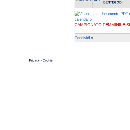
10/06/2012
14:30
BENTEGODI
CAMPIONATO FEMMINILE SER
Condividi
»
© 2004 Copyright by FIN Veneto - P.Iva 01384031009
Privacy
-
Cookie