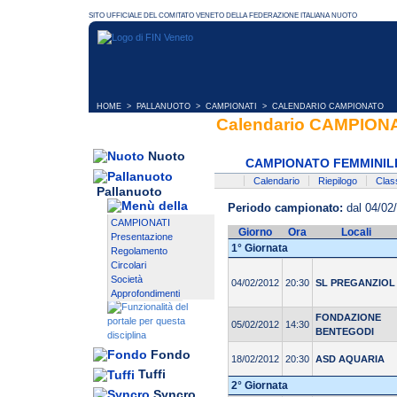
HOME
>
PALLANUOTO
>
CAMPIONATI
> CALENDARIO CAMPIONATO
Calendario CAMPION
Nuoto
CAMPIONATO FEMMINILE 
Calendario
Riepilogo
Class
Pallanuoto
Periodo campionato:
dal 04/02
CAMPIONATI
Giorno
Ora
Locali
Presentazione
1° Giornata
Regolamento
Circolari
Società
04/02/2012
20:30
SL PREGANZIOL
Approfondimenti
FONDAZIONE
05/02/2012
14:30
BENTEGODI
Fondo
18/02/2012
20:30
ASD AQUARIA
Tuffi
2° Giornata
Syncro