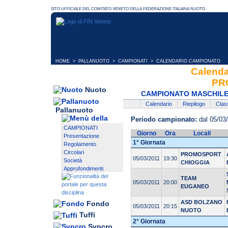
HOME
>
PALLANUOTO
>
CAMPIONATI
> CALENDARIO CAMPIONATO
Calend
PR
Nuoto
CAMPIONATO MASCHILE
Calendario
Riepilogo
Class
Pallanuoto
Periodo campionato:
dal 05/03/
CAMPIONATI
Giorno
Ora
Locali
Presentazione
1° Giornata
Regolamento
Circolari
PROMOSPORT
05/03/2011
19:30
Società
CHIOGGIA
Approfondimenti
TEAM
05/03/2011
20:00
EUGANEO
ASD BOLZANO
Fondo
05/03/2011
20:15
NUOTO
Tuffi
2° Giornata
Syncro