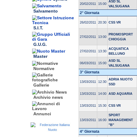
ASD SL
20/02/2011
15:00
VALSUGANA
Salvamento
2° Giornata
26/02/2011
20:30
CSS VR
S.I.T.
PROMOSPORT
27/02/2011
13:00
CHIOGGIA
G.U.G.
ACQUATICA
27/02/2011
13:30
BELLUNO
Master
ASD SL
06/03/2011
15:00
VALSUGANA
Normative
3° Giornata
ADRIA NUOTO
13/03/2011
12:30
SSD
Gallerie
13/03/2011
14:00
ASD AQUARIA
Archivio news
13/03/2011
15:30
CSS VR
Annunci
SPORT
13/03/2011
16:00
MANAGEMENT
"B"
4° Giornata