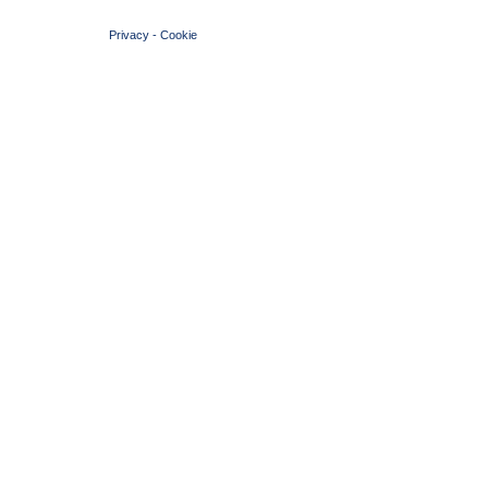
© 2004 Copyright by FIN Veneto - P.Iva 01384031009
Privacy
-
Cookie