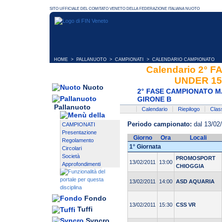
HOME
>
PALLANUOTO
>
CAMPIONATI
> CALENDARIO CAMPIONATO
Calendario 2°
UNDER 15
Nuoto
2° FASE CAMPIONATO M
GIRONE B
Pallanuoto
Calendario
Riepilogo
Class
Periodo campionato:
dal 13/02/
CAMPIONATI
Presentazione
Giorno
Ora
Locali
Regolamento
1° Giornata
Circolari
Società
PROMOSPORT
13/02/2011
13:00
Approfondimenti
CHIOGGIA
13/02/2011
14:00
ASD AQUARIA
Fondo
13/02/2011
15:30
CSS VR
Tuffi
Syncro